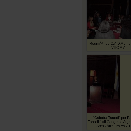
ReuniÃ³n de C.A.D.A en e
del VII C.A.A.
"Cátedra Tanodi" por B
Tanodi " VII Congreso Arge
Archivística-Bs.As.20