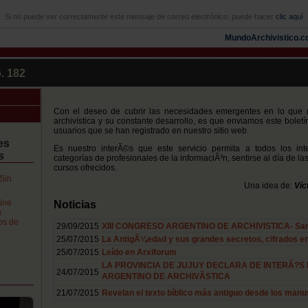
Si no puede ver correctamente este mensaje de correo electrónico, puede hacer
clic aquí
MundoArchivistico.
. 182
Con el deseo de cubrir las necesidades emergentes en lo que r
archivística y su constante desarrollo, es que enviamos este bolet
usuarios que se han registrado en nuestro sitio web.
es
Es nuestro interÃ©s que este servicio permita a todos los inte
s
categorías de profesionales de la informaciÃ³n, sentirse al día de l
cursos ofrecidos.
Sin
Una idea de:
Víc
ine
Noticias
n
os de
29/09/2015
XIII CONGRESO ARGENTINO DE ARCHIVISTICA- Santi
25/07/2015
La AntigÃ¼edad y sus grandes secretos, cifrados en
25/07/2015
Leído en Arxiforum
LA PROVINCIA DE JUJUY DECLARA DE INTERÃ?S 
24/07/2015
ARGENTINO DE ARCHIVÃSTICA
21/07/2015
Revelan el texto bíblico más antiguo desde los manu