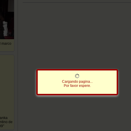
l marco
Cargando pagina...
Por favor espere.
ranka
ntino de
09"