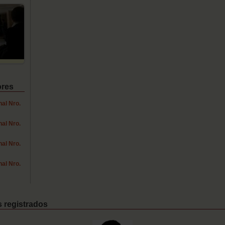
ores
al Nro.
al Nro.
al Nro.
al Nro.
 registrados