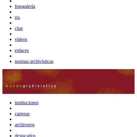
fotogalería
rss
chat
videos
enlaces
normas archivísticas
instituciones
carreras
archiveros
destacados