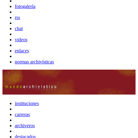
fotogalería
rss
chat
videos
enlaces
normas archivísticas
instituciones
carreras
archiveros
destacados