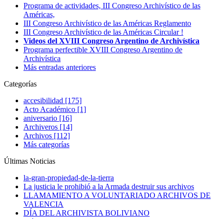
Programa de actividades, III Congreso Archivístico de las
Américas,
III Congreso Archivístico de las Américas Reglamento
III Congreso Archivístico de las Américas Circular !
Videos del XVIII Congreso Argentino de Archivística
Programa perfectible XVIII Congreso Argentino de
Archivística
Más entradas anteriores
Categorías
accesibilidad [175]
Acto Académico [1]
aniversario [16]
Archiveros [14]
Archivos [112]
Más categorías
Últimas Noticias
la-gran-propiedad-de-la-tierra
La justicia le prohibió a la Armada destruir sus archivos
LLAMAMIENTO A VOLUNTARIADO ARCHIVOS DE
VALENCIA
DÍA DEL ARCHIVISTA BOLIVIANO