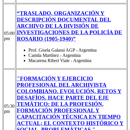
“TRASLADO, ORGANIZACIÓN Y
DESCRIPCIÓN DOCUMENTAL DEL
ARCHIVO DE LA DIVISIÓN DE
INVESTIGACIONES DE LA POLICÍA DE
05:00
ROSARIO (1905-1940)”
pm
Prof. Gisela Galassi AGP - Argentina
Camila Martínez - Argentina
Macarena Riberi Viale - Argentina
"FORMACIÓN Y EJERCICIO
PROFESIONAL DEL ARCHIVISTA
COLOMBIANO. EVOLUCIÓN, RETOS Y
DESAFÍOS. HACE PARTE DEL EJE
TEMÁTICO: DE LA PROFESIÓN,
05:30
FORMACIÓN PROFESIONAL Y
pm
CAPACITACIÓN TÉCNICA EN TIEMPO
ACTUAL; EL CONTEXTO HISTÓRICO Y
SOCIAL, PROBLEMÁTICAS."