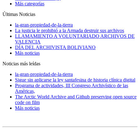
Más categorías
Últimas Noticias
la-gran-propiedad-de-la-tierra
La justicia le prohibió a la Armada destruir sus archivos
LLAMAMIENTO A VOLUNTARIADO ARCHIVOS DE
VALENCIA
DÍA DEL ARCHIVISTA BOLIVIANO
Más noticias
Noticias más leídas
la-gran-propiedad-de-la-tierra
Sigue sin aplicarse la ley santafesina de historia clínica digital
Programa de actividades, III Congreso Archivístico de las
Américas,
The Arctic World Archive and Github preserving open source
code on film
Más noticias