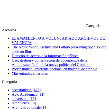
Categoría:
Archivos
LLAMAMIENTO A VOLUNTARIADO ARCHIVOS DE
VALENCIA
The Arctic World Archive and Github preserving open source
code on film
Derecho de acceso a la información pública
Uso, gestión y conservación de documentos de la
Administración foral: la nueva política del Gobierno
Poder Judicial, referente nacional en material de archivo
Más entradas anteriores
Categorías
accesibilidad [175]
Acto Académico [1]
aniversario [16]
Archiveros [14]
Archivos coloniales [4]