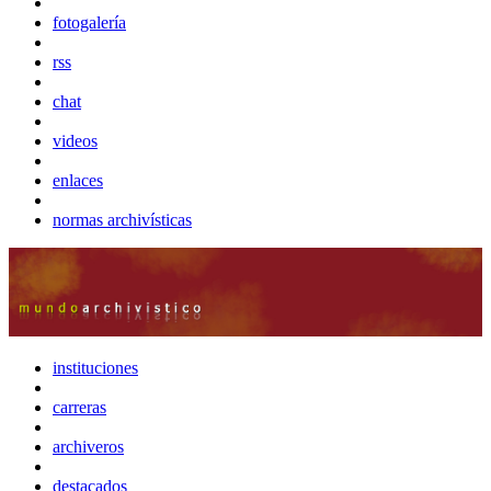
fotogalería
rss
chat
videos
enlaces
normas archivísticas
instituciones
carreras
archiveros
destacados