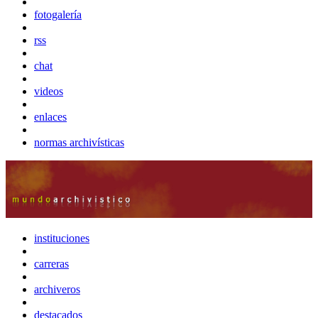
fotogalería
rss
chat
videos
enlaces
normas archivísticas
instituciones
carreras
archiveros
destacados