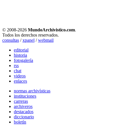
© 2008-
2026
MundoArchivistico.com
.
Todos los derechos reservados.
consultas
/
xpanel
/
webmail
editorial
historia
fotogalería
rss
chat
videos
enlaces
normas archivísticas
instituciones
carreras
archiveros
destacados
diccionario
boletín