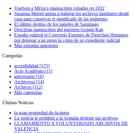
Vuelven a México manuscritos robados en 1932
Susanna Muriel anima a trabajar los archivos familiares desde
casa para conservar el significado de las imágenes
El último destino de los papeles de Saramago
Descifran manuscritos del guerrero Gengis Kan
España vulnerá el Convenio Europeo de Derechos Humanos
por denegar a un preso la copia de su expediente judicial
Más entradas anteriores
Categorías
accesibilidad [175]
Acto Académico [1]
aniversario [16]
Archiveros [14]
Archivos [112]
Más categorías
Últimas Noticias
la-gran-propiedad-de-la-tierra
La justicia le prohibió a la Armada destruir sus archivos
LLAMAMIENTO A VOLUNTARIADO ARCHIVOS DE
VALENCIA