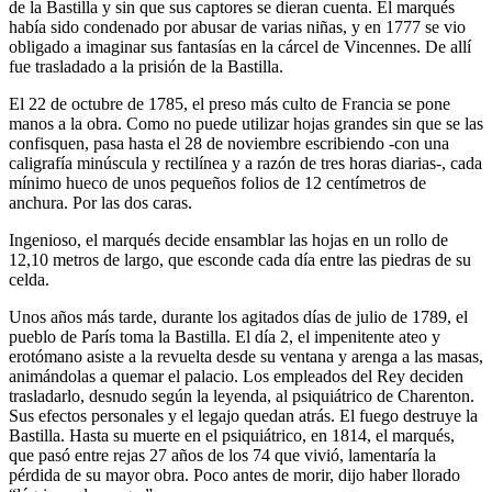
de la Bastilla y sin que sus captores se dieran cuenta. El marqués
había sido condenado por abusar de varias niñas, y en 1777 se vio
obligado a imaginar sus fantasías en la cárcel de Vincennes. De allí
fue trasladado a la prisión de la Bastilla.
El 22 de octubre de 1785, el preso más culto de Francia se pone
manos a la obra. Como no puede utilizar hojas grandes sin que se las
confisquen, pasa hasta el 28 de noviembre escribiendo -con una
caligrafía minúscula y rectilínea y a razón de tres horas diarias-, cada
mínimo hueco de unos pequeños folios de 12 centímetros de
anchura. Por las dos caras.
Ingenioso, el marqués decide ensamblar las hojas en un rollo de
12,10 metros de largo, que esconde cada día entre las piedras de su
celda.
Unos años más tarde, durante los agitados días de julio de 1789, el
pueblo de París toma la Bastilla. El día 2, el impenitente ateo y
erotómano asiste a la revuelta desde su ventana y arenga a las masas,
animándolas a quemar el palacio. Los empleados del Rey deciden
trasladarlo, desnudo según la leyenda, al psiquiátrico de Charenton.
Sus efectos personales y el legajo quedan atrás. El fuego destruye la
Bastilla. Hasta su muerte en el psiquiátrico, en 1814, el marqués,
que pasó entre rejas 27 años de los 74 que vivió, lamentaría la
pérdida de su mayor obra. Poco antes de morir, dijo haber llorado