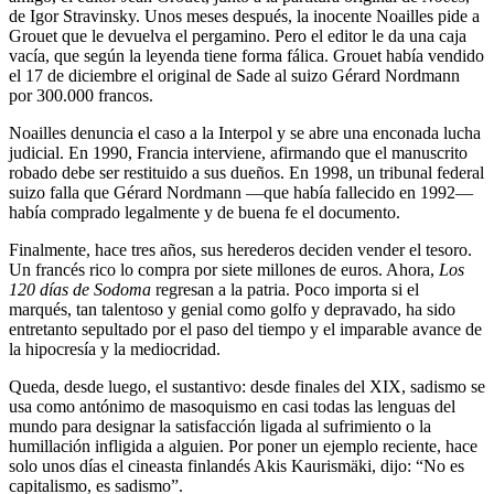
de Igor Stravinsky. Unos meses después, la inocente Noailles pide a
Grouet que le devuelva el pergamino. Pero el editor le da una caja
vacía, que según la leyenda tiene forma fálica. Grouet había vendido
el 17 de diciembre el original de Sade al suizo Gérard Nordmann
por 300.000 francos.
Noailles denuncia el caso a la Interpol y se abre una enconada lucha
judicial. En 1990, Francia interviene, afirmando que el manuscrito
robado debe ser restituido a sus dueños. En 1998, un tribunal federal
suizo falla que Gérard Nordmann —que había fallecido en 1992—
había comprado legalmente y de buena fe el documento.
Finalmente, hace tres años, sus herederos deciden vender el tesoro.
Un francés rico lo compra por siete millones de euros. Ahora,
Los
120 días de Sodoma
regresan a la patria. Poco importa si el
marqués, tan talentoso y genial como golfo y depravado, ha sido
entretanto sepultado por el paso del tiempo y el imparable avance de
la hipocresía y la mediocridad.
Queda, desde luego, el sustantivo: desde finales del XIX, sadismo se
usa como antónimo de masoquismo en casi todas las lenguas del
mundo para designar la satisfacción ligada al sufrimiento o la
humillación infligida a alguien. Por poner un ejemplo reciente, hace
solo unos días el cineasta finlandés Akis Kaurismäki, dijo: “No es
capitalismo, es sadismo”.