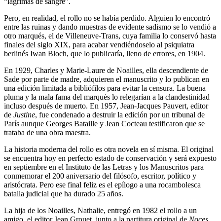
“lágrimas de sangre”.
Pero, en realidad, el rollo no se había perdido. Alguien lo encontró
entre las ruinas y dando muestras de evidente sadismo se lo vendió a
otro marqués, el de Villeneuve-Trans, cuya familia lo conservó hasta
finales del siglo XIX, para acabar vendiéndoselo al psiquiatra
berlinés Iwan Bloch, que lo publicaría, lleno de errores, en 1904.
En 1929, Charles y Marie-Laure de Noailles, ella descendiente de
Sade por parte de madre, adquieren el manuscrito y lo publican en
una edición limitada a bibliófilos para evitar la censura. La buena
pluma y la mala fama del marqués lo relegarían a la clandestinidad
incluso después de muerto. En 1957, Jean-Jacques Pauvert, editor
de
Justine
, fue condenado a destruir la edición por un tribunal de
París aunque Georges Bataille y Jean Cocteau testificaron que se
trataba de una obra maestra.
La historia moderna del rollo es otra novela en sí misma. El original
se encuentra hoy en perfecto estado de conservación y será expuesto
en septiembre en el Instituto de las Letras y los Manuscritos para
conmemorar el 200 aniversario del filósofo, escritor, político y
aristócrata. Pero ese final feliz es el epílogo a una rocambolesca
batalla judicial que ha durado 25 años.
La hija de los Noailles, Nathalie, entregó en 1982 el rollo a un
amigo, el editor Jean Grouet, junto a la partitura original de
Noces
,