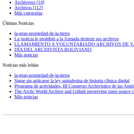
Archiveros [14]
Archivos [112]
Más categorías
Últimas Noticias
la-gran-propiedad-de-la-tierra
La justicia le prohibió a la Armada destruir sus archivos
LLAMAMIENTO A VOLUNTARIADO ARCHIVOS DE V
DÍA DEL ARCHIVISTA BOLIVIANO
Más noticias
Noticias más leídas
la-gran-propiedad-de-la-tierra
Sigue sin aplicarse la ley santafesina de historia clínica digital
Programa de actividades, III Congreso Archivístico de las Amér
The Arctic World Archive and Github preserving open source c
Más noticias