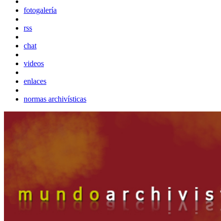
fotogalería
rss
chat
videos
enlaces
normas archivísticas