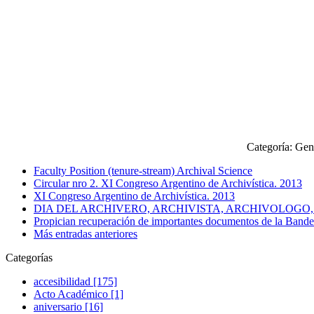
Categoría: Gen
Faculty Position (tenure-stream) Archival Science
Circular nro 2. XI Congreso Argentino de Archivística. 2013
XI Congreso Argentino de Archivística. 2013
DIA DEL ARCHIVERO, ARCHIVISTA, ARCHIVOLOG
Propician recuperación de importantes documentos de la Bander
Más entradas anteriores
Categorías
accesibilidad [175]
Acto Académico [1]
aniversario [16]