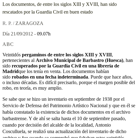
Los documentos, de entre los siglos XIII y XVIII, han sido
rescatados por la Guardia Civil en buen estado
R. P. /
ZARAGOZA
Día 21/09/2012 -
09.07h
ABC
Veintidós
pergaminos de entre los siglos XIII y XVIII
,
pertenecientes al
Archivo Municipal de Barbastro (Huesca)
, han
sido
recuperados por la Guardia Civil en una librería de
Madrid
que los tenía en venta. Los documentos habían
sido
robados en una fecha indeterminada
. Puede que hace años,
o incluso décadas. Es difícil precisarlo, porque el margen posible del
robo, en teoría, es muy amplio.
Se sabe que se hizo un inventario en septiembre de 1938 por el
Servicio de Defensa del Patrimonio Artístico Nacional y que en él se
había constatado la existencia de dichos documentos en el archivo
barbastrense. Y de ahí se salta hasta el 10 de septiembre pasado,
cuando por decisión del alcalde de la localidad, Antonio
Cosculluela, se realizó una actualización del inventario de dicho
archivo y fue cuando se comprobó que faltaban estos veintidós