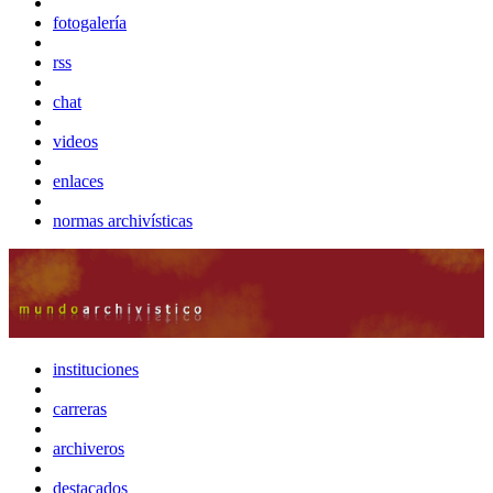
fotogalería
rss
chat
videos
enlaces
normas archivísticas
instituciones
carreras
archiveros
destacados