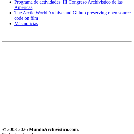
Programa de actividades, III Congreso Archivístico de las
Américas,
The Arctic World Archive and Github preserving open source
code on film
Más noticias
© 2008-
2026
MundoArchivistico.com
.