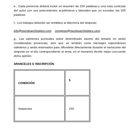
e.. Cada ponencia deberá incluir un resumen de 150 palabras y una nota curricular
del autor con sus antecedentes académicos y laborales que no excedan las 165
palabras.
f.. Los trabajos deberán ser remitidos al director/a del simposio:
info@mundoarchivistico.com
,
congreso@mundoarchivistico.com
;
g.. Las opiniones puntuales sobre determinado asunto del temario no serán
consideradas ponencias, sino que se tendrán como mensajes espontáneos
valederos y serán reservados para difundirse directamente durante el transcurso del
simposio en el día correspondiente al tema, en el momento donde mejor concuerde
dicha opinión.
ARANCELES E INSCRIPCIÓN
$
CONDICIÓN
Asistentes
150