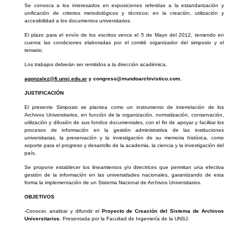
Se convoca a los interesados en exposiciones referidas a la estandarización y
unificación de criterios metodológicos y técnicos; en la creación, utilización y
accesibilidad a los documentos universitarios.
El plazo para el envío de los escritos vence el 5 de Mayo del 2012, teniendo en
cuenta las condiciones elaboradas por el comité organizador del simposio y el
temario.
Los trabajos deberán ser remitidos a la dirección académica,
agonzalez@fi.unsj.edu.ar
y congreso@mundoarchivistico.com.
JUSTIFICACIÓN
El presente Simposio se plantea como un instrumento de interrelación de los
Archivos Universitarios, en función de la organización, normalización, conservación,
utilización y difusión de sus fondos documentales, con el fin de apoyar y facilitar los
procesos de información en la gestión administrativa de las instituciones
universitarias, la preservación y la investigación de su memoria histórica, como
soporte para el progreso y desarrollo de la academia, la ciencia y la investigación del
país.
Se propone establecer los lineamientos y/o directrices que permitan una efectiva
gestión de la información en las universidades nacionales, garantizando de esta
forma la implementación de un Sistema Nacional de Archivos Universitarios.
OBJETIVOS
-Conocer, analizar y difundir el
Proyecto de Creación del Sistema de Archivos
Universitarios
. Presentada por la Facultad de Ingeniería de la UNSJ.