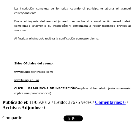
La inscripción completa se formaliza cuando el participante abona el arancel
correspondiente.
Envíe el importe del arancel (cuando se reciba el arancel recién usted habrá
completado totalmente su inscripción) y comenzará a recibir mensajes previos al
simposio.
Al finalizar el simposio recibirá la certificación correspondiente.
Sitios Oficiales del evento:
www.mundoarchivistico.com
;
www.fi.unsj.edu.ar
CLICK:
BAJAR FICHA DE INSCRIPCIÓN
Complete el formulario (esto solamente
implica una pre-inscripción).
Publicado el
: 11/05/2012 /
Leido
: 37675 veces /
Comentarios
: 0
/
Archivos Adjuntos
: 0
Compartir:
Dejar comentario