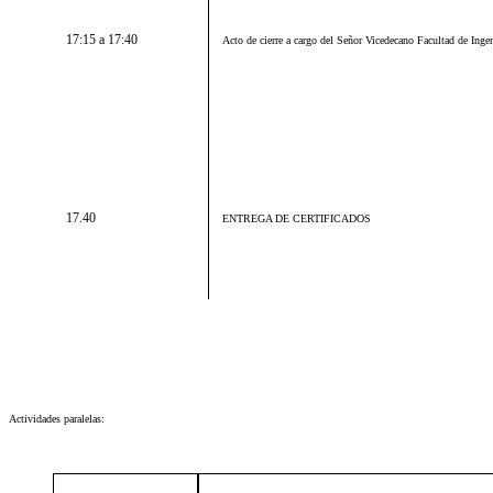
17:15 a 17:40
Acto de cierre a
cargo del Señor
Vicedecano Facultad de Ingen
17.40
ENTREGA DE CERTIFICADOS
Actividades paralelas: