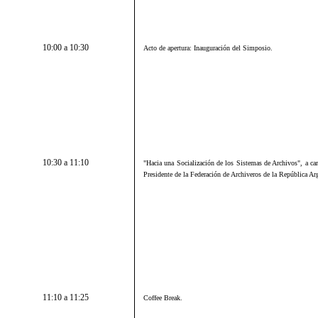
10:00 a 10:30
Acto de apertura: Inauguración del Simposio.
10:30 a 11:10
"
Hacia una Socialización de los Sistemas de Archivos",
a car
Presidente de la Federación de Archiveros de la República Ar
11:10 a 11:25
Coffee Break.