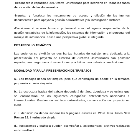
-Reconocer la capacidad del Archivo Universitario para intervenir en todas las fases
del ciclo vital de los documentos.
-Impulsar y fortalecer los mecanismos de acceso y difusión de las fuentes
documentales para apoyar la gestión administrativa y la investigación histórica.
-Considerar el recurso humano profesional como el agente responsable de la
gestión estratégica de la información, los sistemas de información y el personal del
manejo de información, desde una perspectiva global e integrada.
DESARROLLO TEMÁTICO
Las sesiones se dividirán en dos franjas horarias de trabajo, una dedicada a la
presentación del proyecto de Sistema de Archivos Universitarios con posterior
espacio para preguntas y observaciones, y la última para debate y conclusiones.
MODALIDAD PARA LA PRESENTACION DE TRABAJOS
a.. Los trabajos deben ser simples, pero que constituyan un aporte en la temática
propuesta en este simposio.
b.. La estructura básica del trabajo dependerá del área abordada y se estima que
se encuadrarán en las siguientes categorías: antecedentes nacionales e
internacionales. Gestión de archivos universitarios, comunicación de proyecto en
curso.
c.. Extensión: no deben superar las 5 páginas escritas en Word, letra Times New
Roman 12, interlineado simple.
d.. Ilustraciones y gráficos: pueden acompañar a las ponencias, archivos realizados
en PowerPoint.