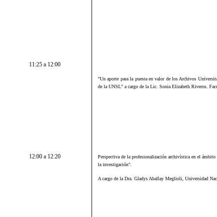
11:25 a 12:00
"
Un aporte para la puesta en valor de los Archivos Universi
de la UNSL" a cargo de la Lic. Sonia Elizabeth Riveros. Fac
12:00 a 12:20
Perspectiva de la profesionalización archivística en el ámbit
la investigación".
A cargo de la Dra. Gladys Aballay Meglioli, Universidad Nac