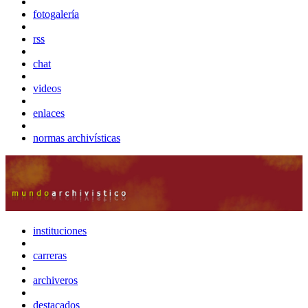
fotogalería
rss
chat
videos
enlaces
normas archivísticas
instituciones
carreras
archiveros
destacados