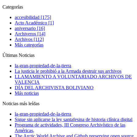
Categorías
accesibilidad [175]
Acto Académico [1]
aniversario [16]
Archiveros [14]
Archivos [112]
Más categorías
Últimas Noticias
la-gran-propiedad-de-la-tierra
La justicia le prohibió a la Armada destruir sus archivos
LLAMAMIENTO A VOLUNTARIADO ARCHIVOS DE
VALENCIA
DÍA DEL ARCHIVISTA BOLIVIANO
Más noticias
Noticias más leídas
la-gran-propiedad-de-la-tierra
Sigue sin aplicarse la ley santafesina de historia clínica digital
Programa de actividades, III Congreso Archivístico de las
Américas,
The Arctic World Archive and Github preserving open source