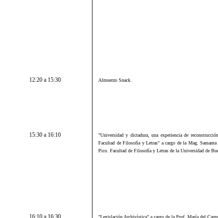
12:20 a 15:30
Almuerzo Snack.
15:30 a 16:10
"
Universidad y dictadura, una experiencia de reconstrucció
Facultad de Filosofía y Letras" a cargo de la
Mag. Samanta C
Pico.
Facultad de Filosofía y Letras de la Universidad de Bu
16:10 a 16:30
"Legislación Archivística" a cargo de la Prof. María del Car