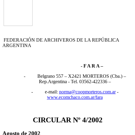
FEDERACIÓN DE ARCHIVEROS DE LA REPÚBLICA
ARGENTINA
- F A R A –
- Belgrano 557 – X2421 MORTEROS (Cba.) –
Rep.Argentina - Tel. 03562-422336 –
- e-mail:
norma@coopmorteros.com.ar
-
www.ecomchaco.com.ar/fara
CIRCULAR Nº 4/2002
Agosto de 2002