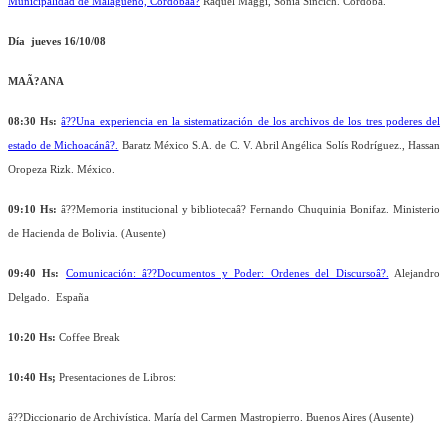
Municipalidad de Malagueño, Córdobaâ?
Raquel Maggi, Sonia Sincich. Córdoba.
Día jueves 16/10/08
MAÃ?ANA
08:30 Hs:
â??Una experiencia en la sistematización de los archivos de los tres poderes del
estado de Michoacánâ?.
Baratz México S.A. de C. V. Abril Angélica Solís Rodríguez., Hassan
Oropeza Rizk. México.
09:10 Hs:
â??Memoria institucional y bibliotecaâ? Fernando Chuquinia Bonifaz. Ministerio
de Hacienda de Bolivia. (Ausente)
09:40 Hs:
Comunicación: â??Documentos y Poder: Ordenes del Discursoâ?.
Alejandro
Delgado. España
10:20 Hs:
Coffee Break
10:40 Hs;
Presentaciones de Libros:
â??Diccionario de Archivística. María del Carmen Mastropierro. Buenos Aires (Ausente)