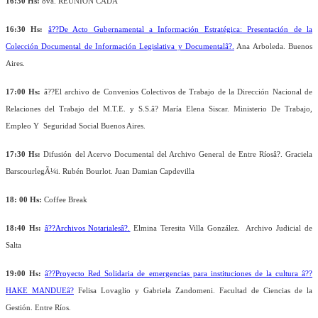
16:30 Hs:
8va. REUNION CADA
16:30 Hs:
â??
De Acto Gubernamental a Información Estratégica: Presentación de la
Colección Documental de Información Legislativa y Documentalâ?.
Ana Arboleda. Buenos
Aires.
17:00 Hs:
â??El archivo de Convenios Colectivos de Trabajo de la Dirección Nacional de
Relaciones del Trabajo del M.T.E. y S.S.â? María Elena Siscar. Ministerio De Trabajo,
Empleo Y Seguridad Social Buenos Aires.
17:30 Hs:
Difusión del Acervo Documental del Archivo General de Entre Ríosâ?. Graciela
BarscourlegÃ¼i. Rubén Bourlot. Juan Damian Capdevilla
18: 00 Hs:
Coffee Break
18:40 Hs:
â??Archivos Notarialesâ?.
Elmina Teresita Villa González. Archivo Judicial de
Salta
19:00 Hs:
â??Proyecto Red Solidaria de emergencias para instituciones de la cultura â??
HAKE MANDUEâ?
Felisa Lovaglio y Gabriela Zandomeni. Facultad de Ciencias de la
Gestión. Entre Ríos.