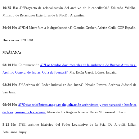
19:25 Hs:
â??Proyecto de relocalización del archivo de la cancilleríaâ? Eduardo Villalba.
Ministro de Relaciones Exteriores de la Nación Argentina.
20:00 Hs:
â??Del Microfilm a la digitalizaciónâ? Claudio Gruber, Adrián Grilli. CGF España.
Día viernes 17/10/08
MAÃ?ANA:
08:10 Hs:
Comunicación
â??Los fondos documentales de la audiencia de Buenos Aires en el
Archivo General de Indias. Guía de fuentesâ?
. Ma. Belén García López. España.
08:30 Hs:
â??Archivo del Poder Judicial en San Juanâ?. Natalia Pizarro. Archivo Judicial de
San Juan.
09:00 Hs:
â??Guías telefónicas antiguas: digitalización archivística y reconstrucción histórica
de la expansión de las redesâ?.
María de los Ángeles Rivero. Darío M. Goussal. Chaco
9:25 Hs:
â??El archivo histórico del Poder Legislativo de la Pcia. De Jujuyâ?. Lilian
Batallanos. Jujuy.