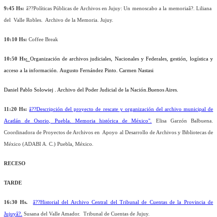
9:45 Hs:
â??Políticas Públicas de Archivos en Jujuy: Un menoscabo a la memoriaâ?. Liliana
del Valle Robles. Archivo de la Memoria. Jujuy.
10:10 Hs:
Coffee Break
10:50 Hs
:
Organización de archivos judiciales, Nacionales y Federales, gestión, logística y
acceso a la información.
Augusto Fernández Pinto.
Carmen Nastasi
Daniel Pablo Solowiej . Archivo del Poder Judicial de la Nación.Buenos Aires.
11:20 Hs:
â??Descripción del proyecto de rescate y organización del archivo municipal de
Acatlán de Osorio, Puebla. Memoria histórica de México".
Elisa Garzón Balbuena.
Coordinadora de Proyectos de Archivos en Apoyo al Desarrollo de Archivos y Bibliotecas de
México (ADABI A. C.) Puebla, México.
RECESO
TARDE
16:30 Hs.
â??Historial del Archivo Central del Tribunal de Cuentas de la Provincia de
Jujuyâ?.
Susana del Valle Amador. Tribunal de Cuentas de Jujuy.