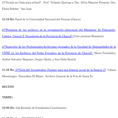
â??Zonda un Oasis para soñarâ?. Prof. Yolanda Quiroga y Dra. Silvia Manzini Presenta: Dra.
Elena Peletier. San Juan.
11:10 Hs:
Panel de la Universidad Nacional del Noreste (Chaco)
â??Presencia de los archivos en la organización estructural del Ministerio de Educación,
Cultura, Ciencia Y Tecnología de la Provincia de Chacoâ?
(Solo presenta Resumen)
â??Inserción de los Profesionales Archivistas egresados de la Facultad de Humanidades de la
UNNE en los Archivos del Poder Ejecutivo de la Provincia de Chacoâ?.
Marta Fernández;
Anibal Salvador Bejarano; Sergio
Ojeda; y Ana Delia Ruzich.
11:50 Hs:
â??Guía del Investigador. Fuentes para una historia social de la Justicia â?
. Liliana
Montenegro. Pascualina Di Biasio. Archivo General de la Pcia de Santa Fe.
RECESO
TARDE:
16:00 Hs:
2da Reunión de Estudiantes-Conclusiones