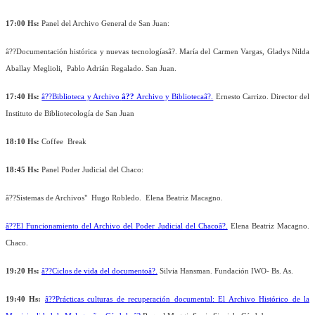
17:00 Hs:
Panel del Archivo General de San Juan:
â??Documentación histórica y nuevas tecnologíasâ?. María del Carmen Vargas, Gladys Nilda
Aballay Meglioli, Pablo Adrián Regalado.
San Juan.
17:40 Hs:
â??Biblioteca y Archivo
â??
Archivo y Bibliotecaâ?.
Ernesto Carrizo. Director del
Instituto de Bibliotecología de San Juan
18:10 Hs:
Coffee Break
18:45 Hs:
Panel Poder Judicial del Chaco:
â??Sistemas de Archivos" Hugo Robledo. Elena Beatriz Macagno.
â??El Funcionamiento del Archivo del Poder Judicial del Chacoâ?.
Elena Beatriz Macagno.
Chaco.
19:20 Hs:
â??Ciclos de vida del documentoâ?.
Silvia Hansman. Fundación IWO- Bs. As.
19:40 Hs:
â??Prácticas culturas de recuperación documental: El Archivo Histórico de la