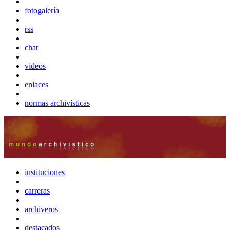
fotogalería
rss
chat
videos
enlaces
normas archivísticas
instituciones
carreras
archiveros
destacados