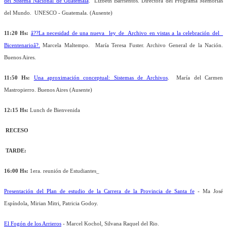
del Sistema Nacional de Guatemala
.
Lizbeth Barrientos. Directora del Programa Memorias
del Mundo. UNESCO - Guatemala. (Ausente)
11:20 Hs:
â??La necesidad de una nueva ley de Archivo en vistas a la celebración del
Bicentenarioâ?.
Marcela Maltempo. María Teresa Fuster. Archivo General de la Nación.
Buenos Aires.
11:50 Hs:
Una aproximación conceptual: Sistemas de Archivos
. María del Carmen
Mastropierro. Buenos Aires (Ausente)
12:15 Hs:
Lunch de Bienvenida
RECESO
TARDE:
16:00 Hs:
1era. reunión de Estudiantes_
Presentación del Plan de estudio de la Carrera de la Provincia de Santa fe
- Ma José
Espíndola, Mirian Mitri, Patricia Godoy.
El Fogón de los Arrieros
- Marcel Kochol, Silvana Raquel del Rio.