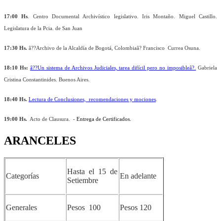
17:00 Hs
. Centro Documental Archivístico legislativo. Iris Montaño. Miguel Castillo.
Legislatura de la Pcia. de San Juan
17:30 Hs.
â??Archivo de la Alcaldía de Bogotá, Colombiaâ? Francisco Currea Osuna.
18:10 Hs:
â??Un sistema de Archivos Judiciales, tarea difícil pero no imposibleâ?.
Gabriela
Cristina Constantinides. Buenos Aires.
18:40 Hs.
Lectura de Conclusiones,
recomendaciones y mociones
.
19:00 Hs.
Acto de Clausura.
-
Entrega de Certificados.
ARANCELES
Hasta el 15 de
Categorías
En adelante
Setiembre
Generales
Pesos 100
Pesos 120