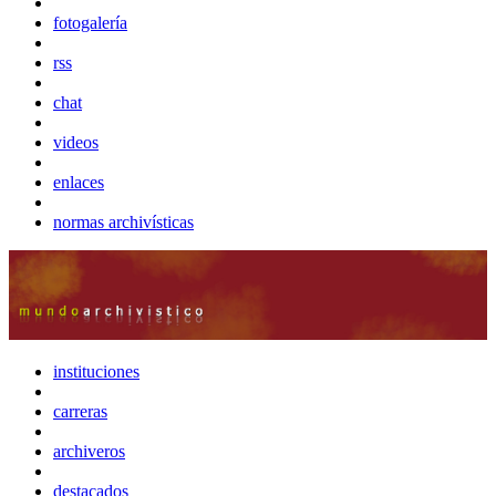
fotogalería
rss
chat
videos
enlaces
normas archivísticas
instituciones
carreras
archiveros
destacados