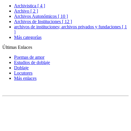
Archivistica [ 4 ]
Archivo [ 2 ]
Archivos Autonómicos [ 10 ]
Archivos de Instituciones [ 12 ]
archivos de instituciones; archivos privados y fundaciones [ 1
]
Más categorías
Últimas Enlaces
Poemas de amor
Estudios de doblaje
Doblaje
Locutores
Más enlaces