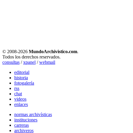
© 2008-
2026
MundoArchivistico.com
.
Todos los derechos reservados.
consultas
/
xpanel
/
webmail
editorial
historia
fotogalería
rss
chat
videos
enlaces
normas archivísticas
instituciones
carreras
archiveros