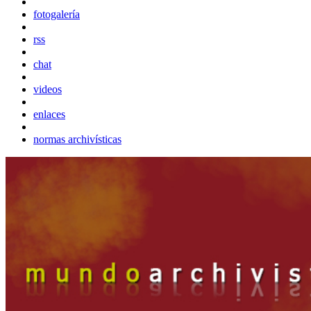
fotogalería
rss
chat
videos
enlaces
normas archivísticas