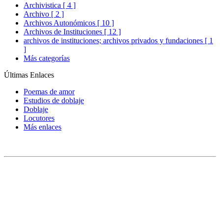
Archivistica [ 4 ]
Archivo [ 2 ]
Archivos Autonómicos [ 10 ]
Archivos de Instituciones [ 12 ]
archivos de instituciones; archivos privados y fundaciones [ 1
]
Más categorías
Últimas Enlaces
Poemas de amor
Estudios de doblaje
Doblaje
Locutores
Más enlaces