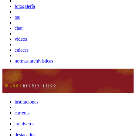
fotogalería
rss
chat
videos
enlaces
normas archivísticas
instituciones
carreras
archiveros
destacados