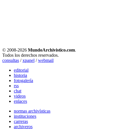
© 2008-
2026
MundoArchivistico.com
.
Todos los derechos reservados.
consultas
/
xpanel
/
webmail
editorial
historia
fotogalería
rss
chat
videos
enlaces
normas archivísticas
instituciones
carreras
archiveros