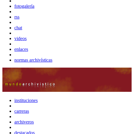
fotogalería
rss
chat
videos
enlaces
normas archivísticas
instituciones
carreras
archiveros
destacados