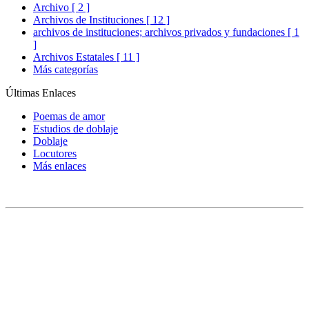
Archivo [ 2 ]
Archivos de Instituciones [ 12 ]
archivos de instituciones; archivos privados y fundaciones [ 1
]
Archivos Estatales [ 11 ]
Más categorías
Últimas Enlaces
Poemas de amor
Estudios de doblaje
Doblaje
Locutores
Más enlaces