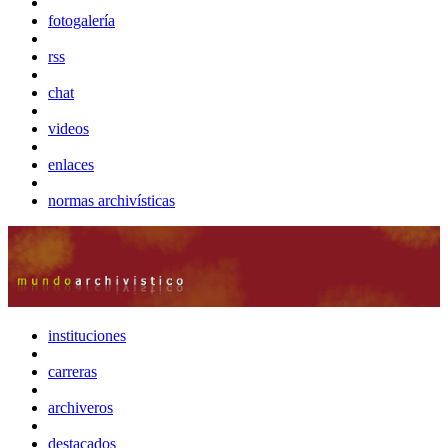
fotogalería
rss
chat
videos
enlaces
normas archivísticas
instituciones
carreras
archiveros
destacados