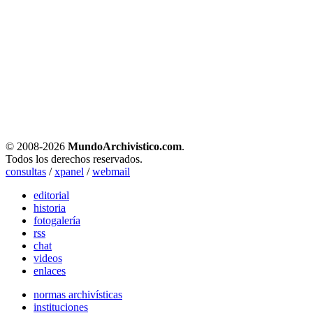
© 2008-
2026
MundoArchivistico.com
.
Todos los derechos reservados.
consultas
/
xpanel
/
webmail
editorial
historia
fotogalería
rss
chat
videos
enlaces
normas archivísticas
instituciones