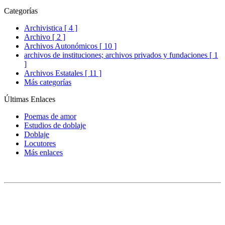
Categorías
Archivistica [ 4 ]
Archivo [ 2 ]
Archivos Autonómicos [ 10 ]
archivos de instituciones; archivos privados y fundaciones [ 1
]
Archivos Estatales [ 11 ]
Más categorías
Últimas Enlaces
Poemas de amor
Estudios de doblaje
Doblaje
Locutores
Más enlaces