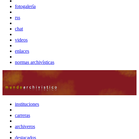
fotogalería
rss
chat
videos
enlaces
normas archivísticas
instituciones
carreras
archiveros
destacados