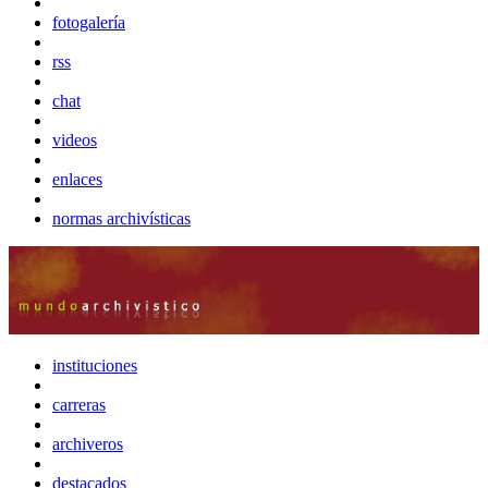
fotogalería
rss
chat
videos
enlaces
normas archivísticas
instituciones
carreras
archiveros
destacados