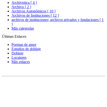
Archivistica [ 4 ]
Archivo [ 2 ]
Archivos Autonómicos [ 10 ]
Archivos de Instituciones [ 12 ]
archivos de instituciones; archivos privados y fundaciones [ 1
]
Más categorías
Últimas Enlaces
Poemas de amor
Estudios de doblaje
Doblaje
Locutores
Más enlaces