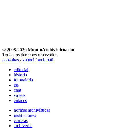
© 2008-
2026
MundoArchivistico.com
.
Todos los derechos reservados.
consultas
/
xpanel
/
webmail
editorial
historia
fotogalería
rss
chat
videos
enlaces
normas archivísticas
instituciones
carreras
archiveros