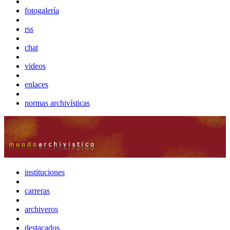
fotogalería
rss
chat
videos
enlaces
normas archivísticas
instituciones
carreras
archiveros
destacados