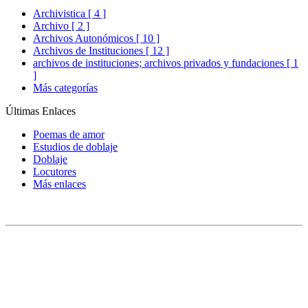
Archivistica [ 4 ]
Archivo [ 2 ]
Archivos Autonómicos [ 10 ]
Archivos de Instituciones [ 12 ]
archivos de instituciones; archivos privados y fundaciones [ 1
]
Más categorías
Últimas Enlaces
Poemas de amor
Estudios de doblaje
Doblaje
Locutores
Más enlaces