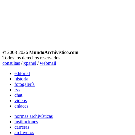
© 2008-
2026
MundoArchivistico.com
.
Todos los derechos reservados.
consultas
/
xpanel
/
webmail
editorial
historia
fotogalería
rss
chat
videos
enlaces
normas archivísticas
instituciones
carreras
archiveros