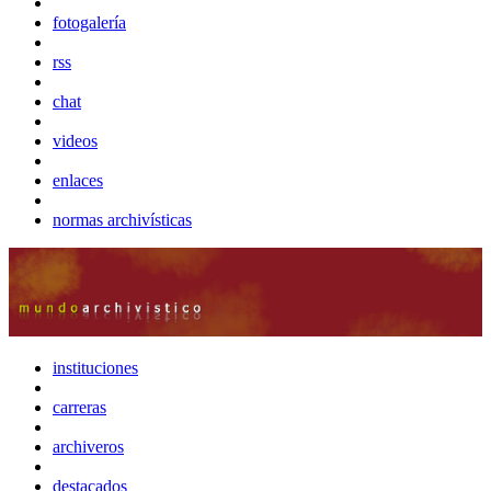
fotogalería
rss
chat
videos
enlaces
normas archivísticas
instituciones
carreras
archiveros
destacados