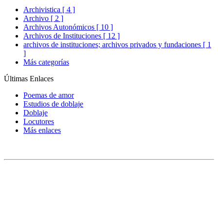
Archivistica [ 4 ]
Archivo [ 2 ]
Archivos Autonómicos [ 10 ]
Archivos de Instituciones [ 12 ]
archivos de instituciones; archivos privados y fundaciones [ 1
]
Más categorías
Últimas Enlaces
Poemas de amor
Estudios de doblaje
Doblaje
Locutores
Más enlaces