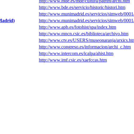
http://www.mde.es/mde/cultura/patrim/archi.htm
http://www.bde.es/servicio/historic/histori.htm
http://www.munimadrid.es/servicios/simweb/000
(Madrid)
http://www.munimadrid.es/servicios/simweb/000
http://www.apb.es/fotohist/spa/index.htm
http://www.mncn.csic.es/biblioteca/archivo.htm
http://www.ctv.es/USERS/museonaranja/arxics.ht
http://www.congreso.es/informacion/archi_c.htm
http://www.intercom.es/icalpa/ahist.htm
http://www.imf.csic.es/xaefccas.htm