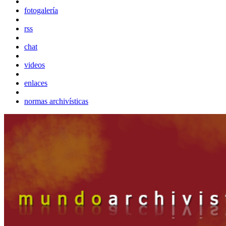
fotogalería
rss
chat
videos
enlaces
normas archivísticas