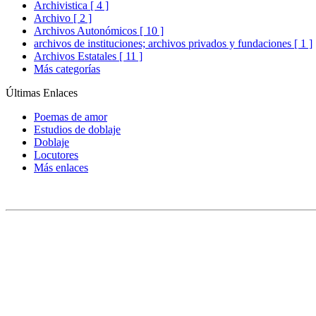
Archivistica [ 4 ]
Archivo [ 2 ]
Archivos Autonómicos [ 10 ]
archivos de instituciones; archivos privados y fundaciones [ 1 ]
Archivos Estatales [ 11 ]
Más categorías
Últimas Enlaces
Poemas de amor
Estudios de doblaje
Doblaje
Locutores
Más enlaces