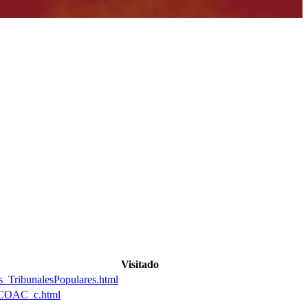
Visitado
_TribunalesPopulares.html
/COAC_c.html