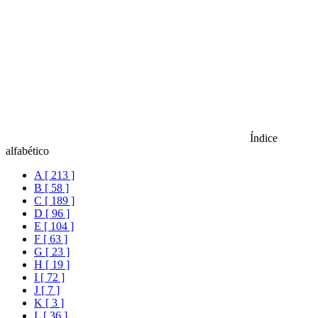
Índice
alfabético
A [ 213 ]
B [ 58 ]
C [ 189 ]
D [ 96 ]
E [ 104 ]
F [ 63 ]
G [ 23 ]
H [ 19 ]
I [ 72 ]
J [ 7 ]
K [ 3 ]
L [ 36 ]