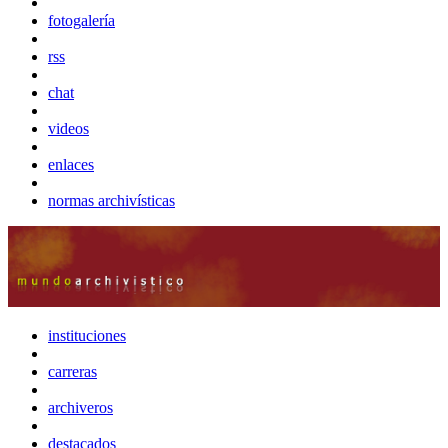
fotogalería
rss
chat
videos
enlaces
normas archivísticas
instituciones
carreras
archiveros
destacados