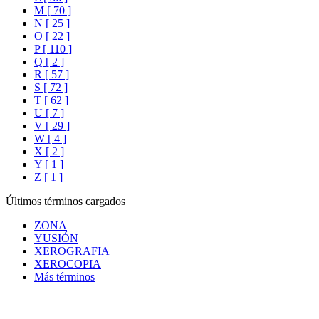
M [ 70 ]
N [ 25 ]
O [ 22 ]
P [ 110 ]
Q [ 2 ]
R [ 57 ]
S [ 72 ]
T [ 62 ]
U [ 7 ]
V [ 29 ]
W [ 4 ]
X [ 2 ]
Y [ 1 ]
Z [ 1 ]
Últimos términos cargados
ZONA
YUSIÓN
XEROGRAFIA
XEROCOPIA
Más términos