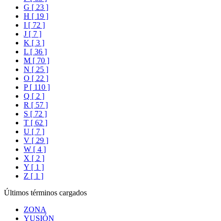
G [ 23 ]
H [ 19 ]
I [ 72 ]
J [ 7 ]
K [ 3 ]
L [ 36 ]
M [ 70 ]
N [ 25 ]
O [ 22 ]
P [ 110 ]
Q [ 2 ]
R [ 57 ]
S [ 72 ]
T [ 62 ]
U [ 7 ]
V [ 29 ]
W [ 4 ]
X [ 2 ]
Y [ 1 ]
Z [ 1 ]
Últimos términos cargados
ZONA
YUSIÓN