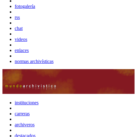
fotogalería
rss
chat
videos
enlaces
normas archivísticas
instituciones
carreras
archiveros
destacados