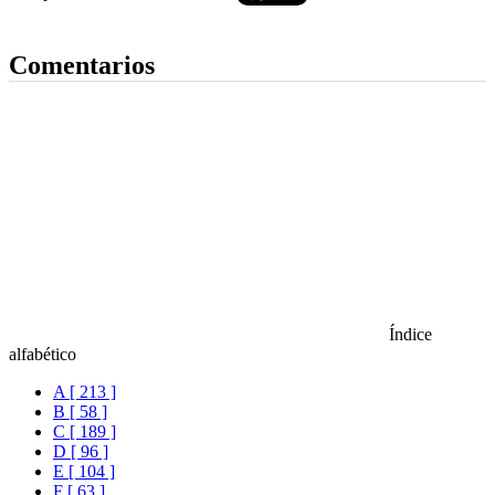
Dejar comentario
Comentarios
Índice
alfabético
A [ 213 ]
B [ 58 ]
C [ 189 ]
D [ 96 ]
E [ 104 ]
F [ 63 ]