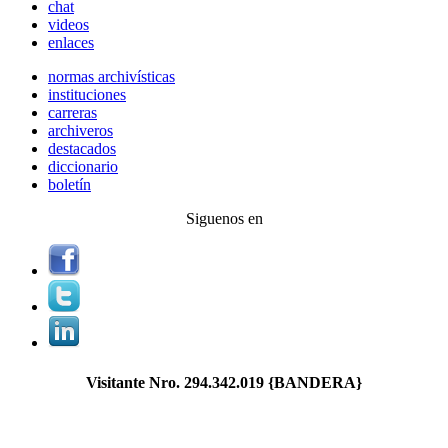
chat
videos
enlaces
normas archivísticas
instituciones
carreras
archiveros
destacados
diccionario
boletín
Siguenos en
Visitante Nro.
294.342.019
{BANDERA}