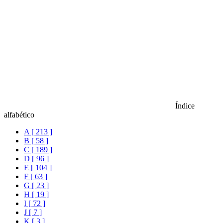
Índice
alfabético
A [ 213 ]
B [ 58 ]
C [ 189 ]
D [ 96 ]
E [ 104 ]
F [ 63 ]
G [ 23 ]
H [ 19 ]
I [ 72 ]
J [ 7 ]
K [ 3 ]