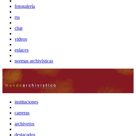
fotogalería
rss
chat
videos
enlaces
normas archivísticas
instituciones
carreras
archiveros
destacados