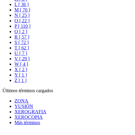
L [ 36 ]
M [ 70 ]
N [ 25 ]
O [ 22 ]
P [ 110 ]
Q [ 2 ]
R [ 57 ]
S [ 72 ]
T [ 62 ]
U [ 7 ]
V [ 29 ]
W [ 4 ]
X [ 2 ]
Y [ 1 ]
Z [ 1 ]
Últimos términos cargados
ZONA
YUSIÓN
XEROGRAFIA
XEROCOPIA
Más términos