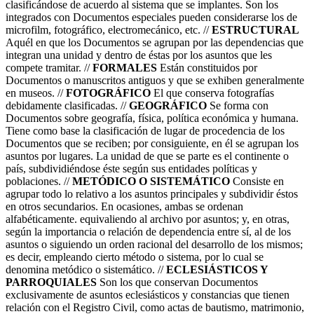
clasificándose de acuerdo al sistema que se implantes. Son los
integrados con Documentos especiales pueden considerarse los de
microfilm, fotográfico, electromecánico, etc. //
ESTRUCTURAL
Aquél en que los Documentos se agrupan por las dependencias que
integran una unidad y dentro de éstas por los asuntos que les
compete tramitar. //
FORMALES
Están constituidos por
Documentos o manuscritos antiguos y que se exhiben generalmente
en museos. //
FOTOGRÁFICO
El que conserva fotografías
debidamente clasificadas. //
GEOGRÁFICO
Se forma con
Documentos sobre geografía, física, política económica y humana.
Tiene como base la clasificación de lugar de procedencia de los
Documentos que se reciben; por consiguiente, en él se agrupan los
asuntos por lugares. La unidad de que se parte es el continente o
país, subdividiéndose éste según sus entidades políticas y
poblaciones. //
METÓDICO O SISTEMÁTICO
Consiste en
agrupar todo lo relativo a los asuntos principales y subdividir éstos
en otros secundarios. En ocasiones, ambas se ordenan
alfabéticamente. equivaliendo al archivo por asuntos; y, en otras,
según la importancia o relación de dependencia entre sí, al de los
asuntos o siguiendo un orden racional del desarrollo de los mismos;
es decir, empleando cierto método o sistema, por lo cual se
denomina metódico o sistemático. //
ECLESIÁSTICOS Y
PARROQUIALES
Son los que conservan Documentos
exclusivamente de asuntos eclesiásticos y constancias que tienen
relación con el Registro Civil, como actas de bautismo, matrimonio,