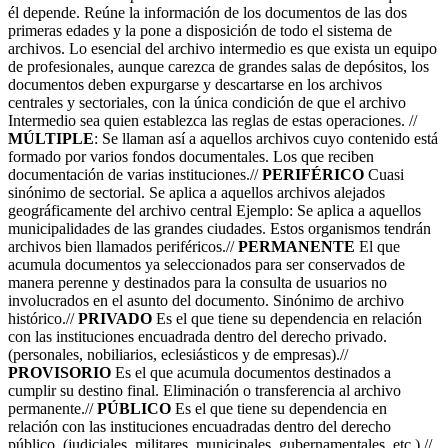
él depende. Reúne la información de los documentos de las dos
primeras edades y la pone a disposición de todo el sistema de
archivos. Lo esencial del archivo intermedio es que exista un equipo
de profesionales, aunque carezca de grandes salas de depósitos, los
documentos deben expurgarse y descartarse en los archivos
centrales y sectoriales, con la única condición de que el archivo
Intermedio sea quien establezca las reglas de estas operaciones. //
MÚLTIPLE
: Se llaman así a aquellos archivos cuyo contenido está
formado por varios fondos documentales. Los que reciben
documentación de varias instituciones.//
PERIFÉRICO
Cuasi
sinónimo de sectorial. Se aplica a aquellos archivos alejados
geográficamente del archivo central Ejemplo: Se aplica a aquellos
municipalidades de las grandes ciudades. Estos organismos tendrán
archivos bien llamados periféricos.//
PERMANENTE
El que
acumula documentos ya seleccionados para ser conservados de
manera perenne y destinados para la consulta de usuarios no
involucrados en el asunto del documento. Sinónimo de archivo
histórico.//
PRIVADO
Es el que tiene su dependencia en relación
con las instituciones encuadrada dentro del derecho privado.
(personales, nobiliarios, eclesiásticos y de empresas).//
PROVISORIO
Es el que acumula documentos destinados a
cumplir su destino final. Eliminación o transferencia al archivo
permanente.//
PÚBLICO
Es el que tiene su dependencia en
relación con las instituciones encuadradas dentro del derecho
público. (judiciales, militares, municipales, gubernamentales, etc.).//