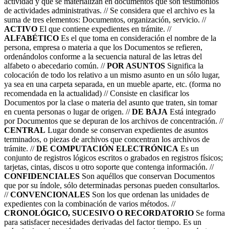
actividad y que se materializan en documentos que son testimonios
de actividades administrativas. // Se considera que el archivo es la
suma de tres elementos: Documentos, organización, servicio. //
ACTIVO
El que contiene expedientes en trámite. //
ALFABÉTICO
Es el que toma en consideración el nombre de la
persona, empresa o materia a que los Documentos se refieren,
ordenándolos conforme a la secuencia natural de las letras del
alfabeto o abecedario común. //
POR ASUNTOS
Significa la
colocación de todo los relativo a un mismo asunto en un sólo lugar,
ya sea en una carpeta separada, en un mueble aparte, etc. (forma no
recomendada en la actualidad) // Consiste en clasificar los
Documentos por la clase o materia del asunto que traten, sin tomar
en cuenta personas o lugar de origen. //
DE BAJA
Está integrado
por Documentos que se depuran de los archivos de concentración. //
CENTRAL
Lugar donde se conservan expedientes de asuntos
terminados, o piezas de archivos que concentran los archivos de
trámite. //
DE COMPUTACIÓN ELECTRÓNICA
Es un
conjunto de registros lógicos escritos o grabados en registros físicos;
tarjetas, cintas, discos u otro soporte que contenga información. //
CONFIDENCIALES
Son aquéllos que conservan Documentos
que por su índole, sólo determinadas personas pueden consultarlos.
//
CONVENCIONALES
Son los que ordenan las unidades de
expedientes con la combinación de varios métodos. //
CRONOLÓGICO, SUCESIVO O RECORDATORIO
Se forma
para satisfacer necesidades derivadas del factor tiempo. Es un