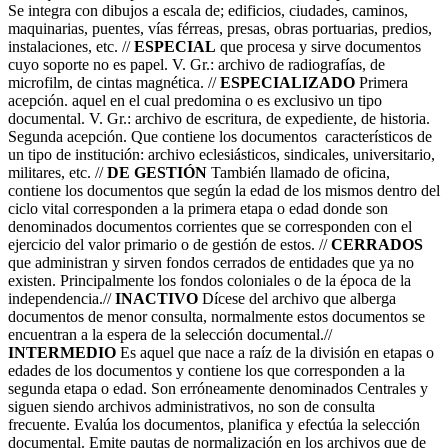
Se integra con dibujos a escala de; edificios, ciudades, caminos,
maquinarias, puentes, vías férreas, presas, obras portuarias, predios,
instalaciones, etc. //
ESPECIAL
que procesa y sirve documentos
cuyo soporte no es papel. V. Gr.: archivo de radiografías, de
microfilm, de cintas magnética. //
ESPECIALIZADO
Primera
acepción. aquel en el cual predomina o es exclusivo un tipo
documental. V. Gr.: archivo de escritura, de expediente, de historia.
Segunda acepción. Que contiene los documentos característicos de
un tipo de institución: archivo eclesiásticos, sindicales, universitario,
militares, etc. //
DE GESTIÓN
También llamado de oficina,
contiene los documentos que según la edad de los mismos dentro del
ciclo vital corresponden a la primera etapa o edad donde son
denominados documentos corrientes que se corresponden con el
ejercicio del valor primario o de gestión de estos. //
CERRADOS
que administran y sirven fondos cerrados de entidades que ya no
existen. Principalmente los fondos coloniales o de la época de la
independencia.//
INACTIVO
Dícese del archivo que alberga
documentos de menor consulta, normalmente estos documentos se
encuentran a la espera de la selección documental.//
INTERMEDIO
Es aquel que nace a raíz de la división en etapas o
edades de los documentos y contiene los que corresponden a la
segunda etapa o edad. Son erróneamente denominados Centrales y
siguen siendo archivos administrativos, no son de consulta
frecuente. Evalúa los documentos, planifica y efectúa la selección
documental. Emite pautas de normalización en los archivos que de