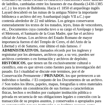
de ladrillos, cambiadas entre los faraones de esa dinastía (1430-1385
a.C.) y los reyes de Babilonia. Hacia e1 1850 el arqueólogo inglés
Layard descubrió en las ruinas de la antigua Nínive la importante
biblioteca o archivo del rey Asurbanipal (siglo VII a.C.) que
contenía alrededor de 22 mil tabletas. Los griegos conservaron
esmeradamente los textos de los tratados, leyes, listas de vencedores,
etc., Documentos cuya custodia tuvo a su cargo el Areópago y luego
el Metroom, el Santuario de la Gran Madre, que fue el archivo
oficial de Atenas. Los archivos del Estado Romano de mayor
importancia fueron el del Templo de Ceres, el del Atrio de la
Libertad y el de Saturno, este último el más famoso. //
ADMINISTRATIVOS
, llamados récords por los ingleses y
registratur por los alemanes, archivos que, a su vez, pueden ser
archivos corrientes o en formación y archivos de depósito;
HISTÓRICOS
, que tienen un fin exclusivamente cultural o
científico, esto es que sirven como fuentes para la investigación del
pasado. En l ctualidad se discute este terminos, por el de
Conservación Permanente //
PRIVADOS
, los que pertenecen a un
individuo o familia. // El conjunto de los Documentos de un archivo.
// Son todos los libros, papeles, mapas, fotografías u otros materiales
documentales sin consideración de sus formas o características
físicas, hechos o recibidos por cualquier institución pública o
privada en secuencia de sus obligaciones legales o conexión con la
transacción de su propios asuntos, y conservados o apropiados para