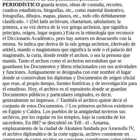
PERIODÍSTICO
guarda textos, obras de consulta, recortes,
cuadros estadísticos, biografías, etc., como material ilustrativo,
fotografías, dibujos, mapas, planos, etc., todo ello debidamente
clasificado. // (Del latín archivum, chartarium, tabularium; la
primera, a su vez deriva de la voz griega archeion, que significa
principio, origen, lugar seguro.) Esta es la etimología que reconoce
el Diccionario Académico, pero hay autores en desacuerdo con la
misma. Se indica que deriva de la raíz griega archeion, (derivado de
arkhé), mando o magistratura que significa la sede o el palacio del
magistrado, la curia, donde reside el archon, o sea la persona que
manda. Tanto el archon como el archeion necesitaban que se
guardasen los Documentos y libros relacionados con sus actividades
y funciones. Antiguamente se designaba con este nombre el lugar
donde se conservaban los diplomas y Documentos de origen oficial
que eran, al propio tiempo, fuentes históricas y de investigación para
el estudioso. Hoy, el archivo es el repositorio donde se guardan
Documentos públicos y particulares originales, es decir,
generalmente no impresos. // También el archivo quiere decir el
conjunto de estos Documentos. // Los primeros archivos existieron
en Egipto y Caldea. Los pueblos de la antigüedad tuvieron sus
archivos, por los regular en los templos, bajo la custodia de los
sacerdotes. En l887 se descubrió en Tell - el - Amarna,
emplazamiento de la ciudad de Akutaten fundada por Amenofis IV,
el archivo diplomático de la corte egipcia, archivo consistente en
centenares de cartas escritas en caracteres cuneiformes sobre tabletas