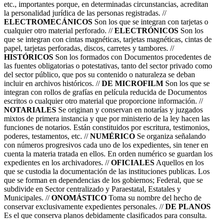
etc., importantes porque, en determinadas circunstancias, acreditan
la personalidad jurídica de las personas registradas. //
ELECTROMECÁNICOS
Son los que se integran con tarjetas o
cualquier otro material perforado. //
ELECTRÓNICOS
Son los
que se integran con cintas magnéticas, tarjetas magnéticas, cintas de
papel, tarjetas perforadas, discos, carretes y tambores. //
HISTÓRICOS
Son los formados con Documentos procedentes de
las fuentes obligatorias o potestativas, tanto del sector privado como
del sector público, que pos su contenido o naturaleza se deban
incluir en archivos históricos. //
DE MICROFILM
Son los que se
integran con rollos de grafías en película reducida de Documentos
escritos o cualquier otro material que proporcione información. //
NOTARIALES
Se originan y conservan en notarías y juzgados
mixtos de primera instancia y que por ministerio de la ley hacen las
funciones de notarios. Están constituidos por escritura, testimonios,
poderes, testamentos, etc. //
NUMÉRICO
Se organiza señalando
con números progresivos cada uno de los expedientes, sin tener en
cuenta la materia tratada en ellos. En orden numérico se guardan los
expedientes en los archivadores. //
OFICIALES
Aquellos en los
que se custodia la documentación de las instituciones publicas. Los
que se forman en dependencias de los gobiernos; Federal, que se
subdivide en Sector centralizado y Paraestatal, Estatales y
Municipales. //
ONOMÁSTICO
Toma su nombre del hecho de
conservar exclusivamente expedientes personales. //
DE PLANOS
Es el que conserva planos debidamente clasificados para consulta.