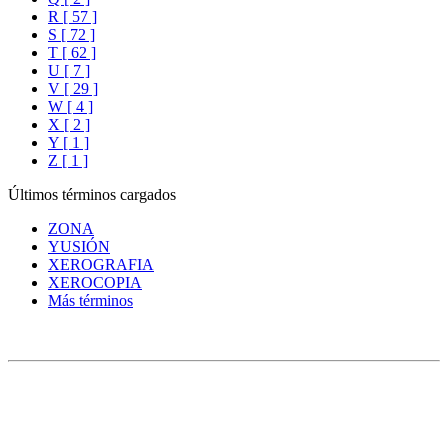
R [ 57 ]
S [ 72 ]
T [ 62 ]
U [ 7 ]
V [ 29 ]
W [ 4 ]
X [ 2 ]
Y [ 1 ]
Z [ 1 ]
Últimos términos cargados
ZONA
YUSIÓN
XEROGRAFIA
XEROCOPIA
Más términos