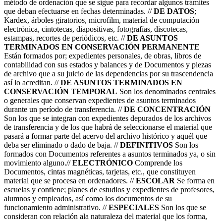
método de ordenación que se sigue para recordar algunos trámites
que deban efectuarse en fechas determinadas. //
DE DATOS
;
Kardex, árboles giratorios, microfilm, material de computación
electrónica, cintotecas, diapositivas, fotografías, discotecas,
estampas, recortes de periódicos, etc. //
DE ASUNTOS
TERMINADOS EN CONSERVACIÓN PERMANENTE
Están formados por; expedientes personales, de obras, libros de
contabilidad con sus estados y balances y de Documentos y piezas
de archivo que a su juicio de las dependencias por su trascendencia
así lo acreditan. //
DE ASUNTOS TERMINADOS EN
CONSERVACIÓN TEMPORAL
Son los denominados centrales
o generales que conservan expedientes de asuntos terminados
durante un período de transferencia. //
DE CONCENTRACIÓN
Son los que se integran con expedientes depurados de los archivos
de transferencia y de los que habrá de seleccionarse el material que
pasará a formar parte del acervo del archivo histórico y aquél que
deba ser eliminado o dado de baja. //
DEFINITIVOS
Son los
formados con Documentos referentes a asuntos terminados ya, o sin
movimiento alguno.//
ELECTRÓNICO
Comprende los
Documentos, cintas magnéticas, tarjetas, etc., que constituyen
material que se procesa en ordenadores. //
ESCOLAR
Se forma en
escuelas y contiene; planes de estudios y expedientes de profesores,
alumnos y empleados, así como los documentos de su
funcionamiento administrativo. //
ESPECIALES
Son los que se
consideran con relación ala naturaleza del material que los forma,