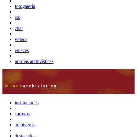
fotogalería
rss
chat
videos
enlaces
normas archivísticas
instituciones
carreras
archiveros
destacados