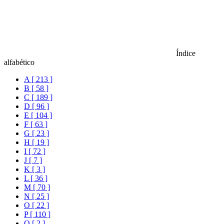
Índice
alfabético
A [ 213 ]
B [ 58 ]
C [ 189 ]
D [ 96 ]
E [ 104 ]
F [ 63 ]
G [ 23 ]
H [ 19 ]
I [ 72 ]
J [ 7 ]
K [ 3 ]
L [ 36 ]
M [ 70 ]
N [ 25 ]
O [ 22 ]
P [ 110 ]
Q [ 2 ]