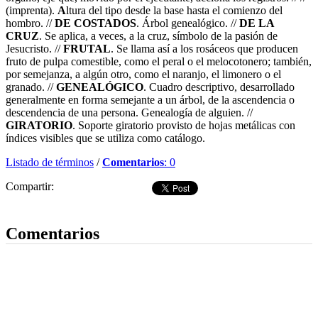
(imprenta).
A
ltura del tipo desde la base hasta el comienzo del
hombro. //
DE COSTADOS
. Árbol genealógico. //
DE LA
CRUZ
. Se aplica, a veces, a la cruz, símbolo de la pasión de
Jesucristo. //
FRUTAL
. Se llama así a los rosáceos que producen
fruto de pulpa comestible, como el peral o el melocotonero; también,
por semejanza, a algún otro, como el naranjo, el limonero o el
granado. //
GENEALÓGICO
. Cuadro descriptivo, desarrollado
generalmente en forma semejante a un árbol, de la ascendencia o
descendencia de una persona. Genealogía de alguien. //
GIRATORIO
. Soporte giratorio provisto de hojas metálicas con
índices visibles que se utiliza como catálogo.
Listado de términos
/
Comentarios
: 0
Compartir:
Dejar comentario
Comentarios