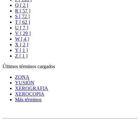
Q [ 2 ]
R [ 57 ]
S [ 72 ]
T [ 62 ]
U [ 7 ]
V [ 29 ]
W [ 4 ]
X [ 2 ]
Y [ 1 ]
Z [ 1 ]
Últimos términos cargados
ZONA
YUSIÓN
XEROGRAFIA
XEROCOPIA
Más términos