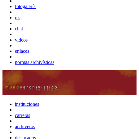
fotogalería
rss
chat
videos
enlaces
normas archivísticas
instituciones
carreras
archiveros
destacados