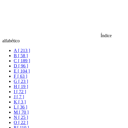
Índice
alfabético
A [ 213 ]
B [ 58 ]
C [ 189 ]
D [ 96 ]
E [ 104 ]
F [ 63 ]
G [ 23 ]
H [ 19 ]
I [ 72 ]
J [ 7 ]
K [ 3 ]
L [ 36 ]
M [ 70 ]
N [ 25 ]
O [ 22 ]
P [ 110 ]