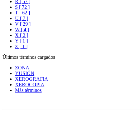
R [ 57 ]
S [ 72 ]
T [ 62 ]
U [ 7 ]
V [ 29 ]
W [ 4 ]
X [ 2 ]
Y [ 1 ]
Z [ 1 ]
Últimos términos cargados
ZONA
YUSIÓN
XEROGRAFIA
XEROCOPIA
Más términos