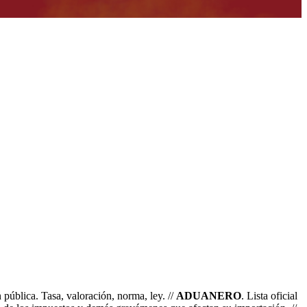
 pública. Tasa, valoración, norma, ley. //
ADUANERO
. Lista oficial