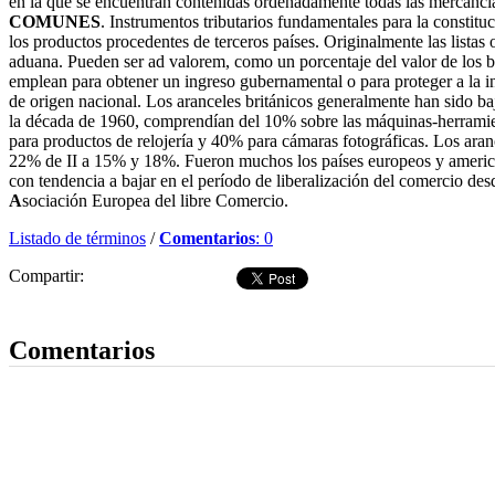
en la que se encuentran contenidas ordenadamente todas las mercancía
COMUNES
. Instrumentos tributarios fundamentales para la consti
los productos procedentes de terceros países. Originalmente las listas
aduana. Pueden ser ad valorem, como un porcentaje del valor de los bi
emplean para obtener un ingreso gubernamental o para proteger a la i
de origen nacional. Los aranceles británicos generalmente han sido baj
la década de 1960, comprendían del 10% sobre las máquinas-herramient
para productos de relojería y 40% para cámaras fotográficas. Los aran
22% de II a 15% y 18%. Fueron muchos los países europeos y american
con tendencia a bajar en el período de liberalización del comercio de
A
sociación Europea del libre Comercio.
Listado de términos
/
Comentarios
: 0
Compartir:
Dejar comentario
Comentarios