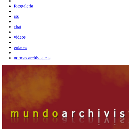
fotogalería
rss
chat
videos
enlaces
normas archivísticas