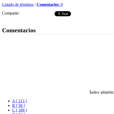
Listado de términos
/
Comentarios
: 0
Compartir:
Dejar comentario
Comentarios
Índice alfabéti
A [ 213 ]
B [ 58 ]
C [ 189 ]