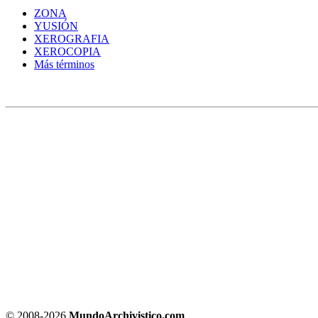
ZONA
YUSIÓN
XEROGRAFIA
XEROCOPIA
Más términos
© 2008-
2026
MundoArchivistico.com
.