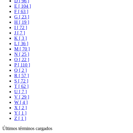
D [ 96 ]
E [ 104 ]
F [ 63 ]
G [ 23 ]
H [ 19 ]
I [ 72 ]
J [ 7 ]
K [ 3 ]
L [ 36 ]
M [ 70 ]
N [ 25 ]
O [ 22 ]
P [ 110 ]
Q [ 2 ]
R [ 57 ]
S [ 72 ]
T [ 62 ]
U [ 7 ]
V [ 29 ]
W [ 4 ]
X [ 2 ]
Y [ 1 ]
Z [ 1 ]
Últimos términos cargados