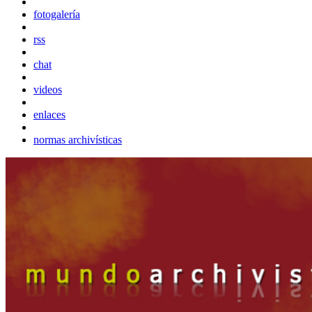
fotogalería
rss
chat
videos
enlaces
normas archivísticas