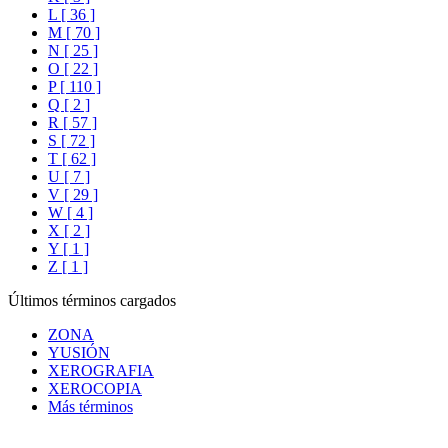
L [ 36 ]
M [ 70 ]
N [ 25 ]
O [ 22 ]
P [ 110 ]
Q [ 2 ]
R [ 57 ]
S [ 72 ]
T [ 62 ]
U [ 7 ]
V [ 29 ]
W [ 4 ]
X [ 2 ]
Y [ 1 ]
Z [ 1 ]
Últimos términos cargados
ZONA
YUSIÓN
XEROGRAFIA
XEROCOPIA
Más términos