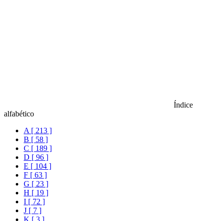
Índice
alfabético
A [ 213 ]
B [ 58 ]
C [ 189 ]
D [ 96 ]
E [ 104 ]
F [ 63 ]
G [ 23 ]
H [ 19 ]
I [ 72 ]
J [ 7 ]
K [ 3 ]