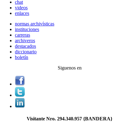
chat
videos
enlaces
normas archivísticas
instituciones
carreras
archiveros
destacados
diccionario
boletín
Siguenos en
Visitante Nro.
294.340.957
{BANDERA}