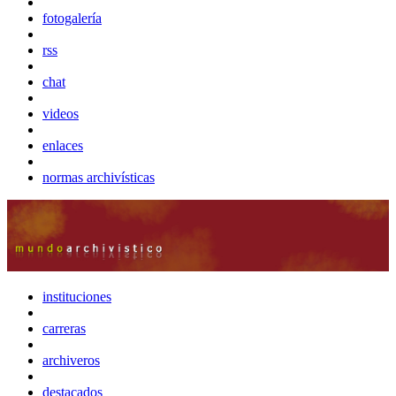
fotogalería
rss
chat
videos
enlaces
normas archivísticas
instituciones
carreras
archiveros
destacados