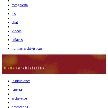
fotogalería
rss
chat
videos
enlaces
normas archivísticas
instituciones
carreras
archiveros
destacados