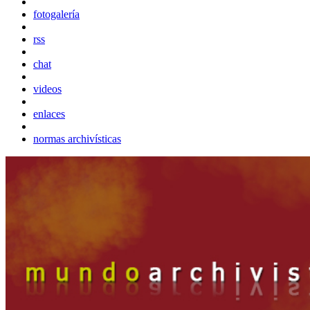
fotogalería
rss
chat
videos
enlaces
normas archivísticas