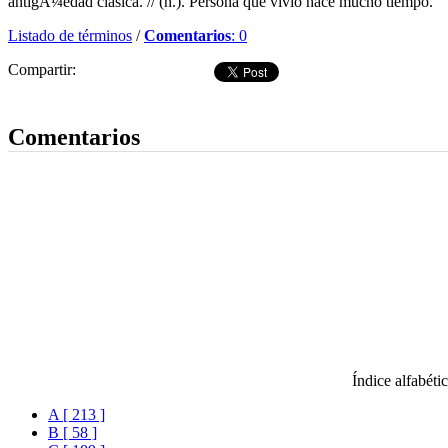
antigÃ¼edad clásica. // (n.). Persona que vivió hace mucho tiempo.
Listado de términos
/
Comentarios
: 0
Compartir:
Dejar comentario
Comentarios
Índice alfabéti
A [ 213 ]
B [ 58 ]