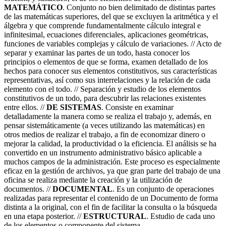
MATEMÁTICO
. Conjunto no bien delimitado de distintas partes
de las matemáticas superiores, del que se excluyen la aritmética y el
álgebra y que comprende fundamentalmente cálculo integral e
infinitesimal, ecuaciones diferenciales, aplicaciones geométricas,
funciones de variables complejas y cálculo de variaciones. // Acto de
separar y examinar las partes de un todo, hasta conocer los
principios o elementos de que se forma, examen detallado de los
hechos para conocer sus elementos constitutivos, sus características
representativas, así como sus interrelaciones y la relación de cada
elemento con el todo. // Separación y estudio de los elementos
constitutivos de un todo, para descubrir las relaciones existentes
entre ellos. //
DE SISTEMAS
. Consiste en examinar
detalladamente la manera como se realiza el trabajo y, además, en
pensar sistemáticamente (a veces utilizando las matemáticas) en
otros medios de realizar el trabajo, a fin de economizar dinero o
mejorar la calidad, la productividad o la eficiencia. El análisis se ha
convertido en un instrumento administrativo básico aplicable a
muchos campos de la administración. Este proceso es especialmente
eficaz en la gestión de archivos, ya que gran parte del trabajo de una
oficina se realiza mediante la creación y la utilización de
documentos. //
DOCUMENTAL
. Es un conjunto de operaciones
realizadas para representar el contenido de un Documento de forma
distinta a la original, con el fin de facilitar la consulta o la búsqueda
en una etapa posterior. //
ESTRUCTURAL
. Estudio de cada uno
de los elementos o componente del sistema.