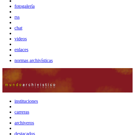
fotogalería
rss
chat
videos
enlaces
normas archivísticas
instituciones
carreras
archiveros
destacados