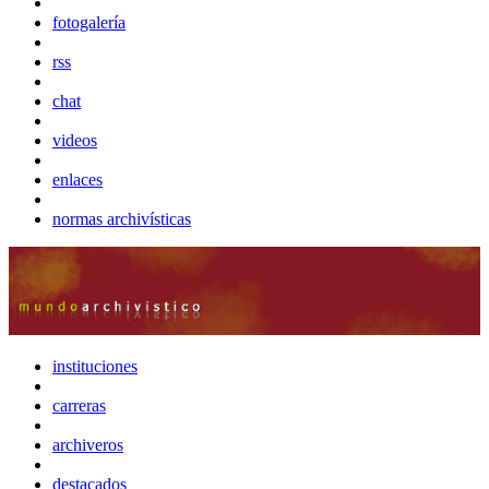
fotogalería
rss
chat
videos
enlaces
normas archivísticas
instituciones
carreras
archiveros
destacados