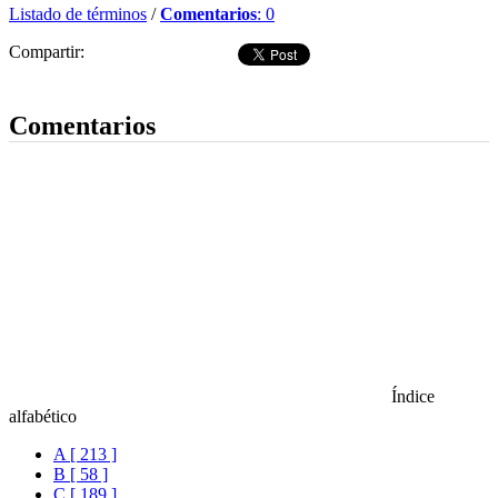
Listado de términos
/
Comentarios
: 0
Compartir:
Dejar comentario
Comentarios
Índice
alfabético
A [ 213 ]
B [ 58 ]
C [ 189 ]