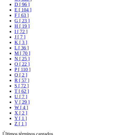
D [ 96 ]
E [ 104 ]
F [ 63 ]
G [ 23 ]
H [ 19 ]
I [ 72 ]
J [ 7 ]
K [ 3 ]
L [ 36 ]
M [ 70 ]
N [ 25 ]
O [ 22 ]
P [ 110 ]
Q [ 2 ]
R [ 57 ]
S [ 72 ]
T [ 62 ]
U [ 7 ]
V [ 29 ]
W [ 4 ]
X [ 2 ]
Y [ 1 ]
Z [ 1 ]
Últimos términos cargados