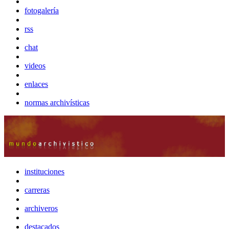
fotogalería
rss
chat
videos
enlaces
normas archivísticas
instituciones
carreras
archiveros
destacados