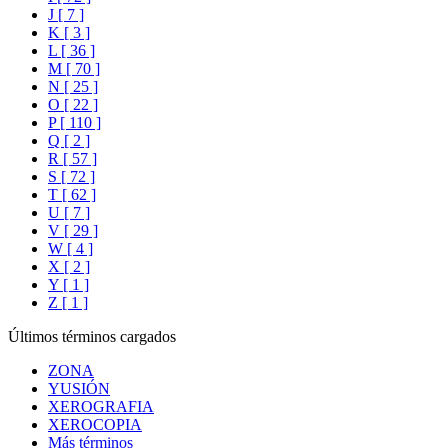
J [ 7 ]
K [ 3 ]
L [ 36 ]
M [ 70 ]
N [ 25 ]
O [ 22 ]
P [ 110 ]
Q [ 2 ]
R [ 57 ]
S [ 72 ]
T [ 62 ]
U [ 7 ]
V [ 29 ]
W [ 4 ]
X [ 2 ]
Y [ 1 ]
Z [ 1 ]
Últimos términos cargados
ZONA
YUSIÓN
XEROGRAFIA
XEROCOPIA
Más términos