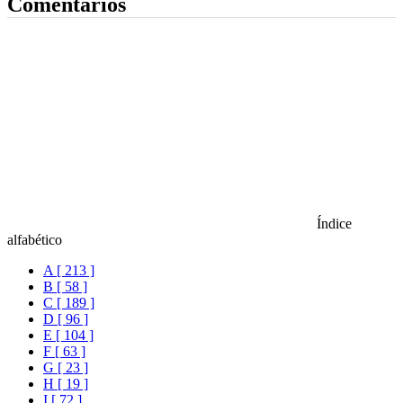
Comentarios
Índice
alfabético
A [ 213 ]
B [ 58 ]
C [ 189 ]
D [ 96 ]
E [ 104 ]
F [ 63 ]
G [ 23 ]
H [ 19 ]
I [ 72 ]