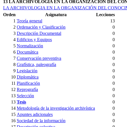
13 LA ARCHIVOLOGIA EN LA ORGANIZACIÓN DEL C
LA ARCHIVOLOGIA EN LA ORGANIZACIÓN DEL CONOCIM
Orden
Asignatura
Lecciones
1
Teoría general
13
2
Ordenación y Clasificación
0
3
Descripción Documental
0
4
Edificios y Equipos
0
5
Normalización
0
6
Documática
0
7
Conservación preventiva
0
8
Grafística, paleografía
0
9
Legislación
0
10
Diplomática
0
11
Planificación
0
12
Reprografía
0
13
Selección
0
13
Tesis
0
14
Metodología de la investigación archivística
0
15
Apuntes adicionales
0
16
Sociedad de la información
0
17
Descripción colectiva
0