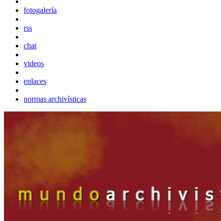
fotogalería
rss
chat
videos
enlaces
normas archivísticas