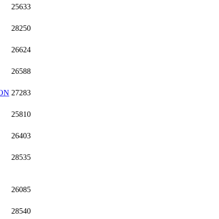
25633
28250
26624
26588
ON
27283
25810
26403
28535
26085
28540