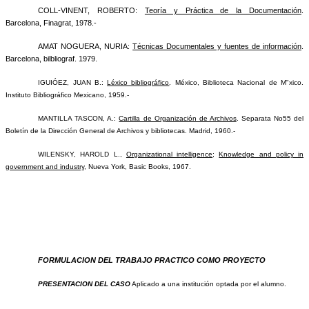
COLL-VINENT, ROBERTO:
Teoría y Práctica de la Documentación
.
Barcelona, Finagrat, 1978.-
AMAT NOGUERA, NURIA:
Técnicas Documentales y fuentes de información
.
Barcelona, bilbliograf. 1979.
IGUIÓEZ, JUAN B
.:
Léxico bibliográfico
.
México, Biblioteca Nacional de M"xico.
Instituto Bibliográfico Mexicano, 1959.-
MANTILLA TASCON, A.:
Cartilla de Organización de Archivos
. Separata No55 del
Boletín de la Dirección General de Archivos y bibliotecas.
Madrid, 1960.-
WILENSKY, HAROLD L
.,
Organizational intelligence
;
Knowledge and policy in
government and industry
, Nueva York, Basic Books, 1967.
FORMULACION DEL TRABAJO PRACTICO COMO PROYECTO
PRESENTACION DEL CASO
Aplicado a una institución optada por el alumno.