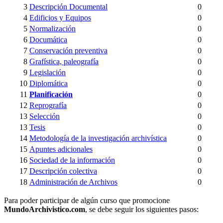
3
Descripción Documental
0
4
Edificios y Equipos
0
5
Normalización
0
6
Documática
0
7
Conservación preventiva
0
8
Grafística, paleografía
0
9
Legislación
0
10
Diplomática
0
11
Planificación
0
12
Reprografía
0
13
Selección
0
13
Tesis
0
14
Metodología de la investigación archivística
0
15
Apuntes adicionales
0
16
Sociedad de la información
0
17
Descripción colectiva
0
18
Administración de Archivos
0
Para poder participar de algún curso que promocione
MundoArchivistico.com
, se debe seguir los siguientes pasos: