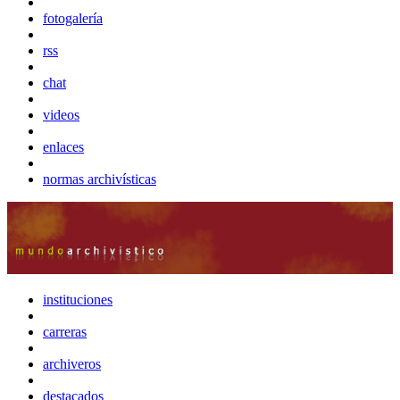
fotogalería
rss
chat
videos
enlaces
normas archivísticas
instituciones
carreras
archiveros
destacados