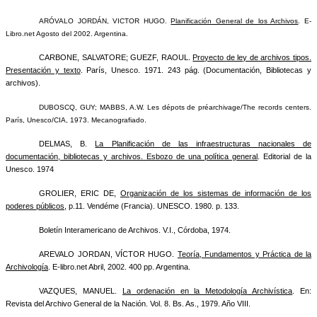
ARÓVALO JORDÁN, VICTOR HUGO
.
Planificación General de los Archivos
. E-
Libro.net Agosto del 2002. Argentina.
CARBONE, SALVATORE; GUEZF, RAOUL.
Proyecto de ley de archivos tipos.
Presentación y texto
. París, Unesco. 1971. 243 pág. (Documentación, Bibliotecas y
archivos).
DUBOSCQ, GUY; MABBS, A.W
. Les dépots de préarchivage/The records centers.
París, Unesco/CIA, 1973. Mecanografiado.
DELMAS, B.
La Planificación de las infraestructuras nacionales de
documentación, bibliotecas y archivos. Esbozo de una política general
. Editorial de la
Unesco. 1974
GROLIER, ERIC DE,
Organización de los sistemas de información de los
poderes públicos
, p.11. Vendéme (Francia). UNESCO. 1980. p. 133.
Boletín Interamericano de Archivos. V.I., Córdoba, 1974.
AREVALO JORDAN, VÍCTOR HUGO.
Teoría, Fundamentos y Práctica de la
Archivología
. E-libro.net Abril, 2002. 400 pp. Argentina.
VAZQUES, MANUEL.
La ordenación en la Metodología Archivística
. En:
Revista del Archivo General de la Nación. Vol. 8. Bs. As., 1979. Año VIII.