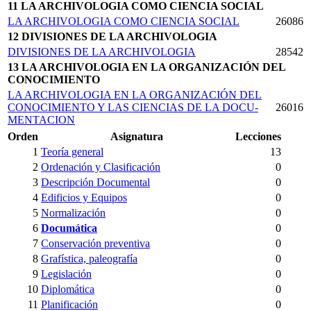
11 LA ARCHIVOLOGIA COMO CIENCIA SOCIAL
LA ARCHIVOLOGIA COMO CIENCIA SOCIAL
26086
12 DIVISIONES DE LA ARCHIVOLOGIA
DIVISIONES DE LA ARCHIVOLOGIA
28542
13 LA ARCHIVOLOGIA EN LA ORGANIZACIÓN DEL
CONOCIMIENTO
LA ARCHIVOLOGIA EN LA ORGANIZACIÓN DEL
CONOCIMIENTO Y LAS CIENCIAS DE LA DOCU­
26016
MENTACION
Orden
Asignatura
Lecciones
1
Teoría general
13
2
Ordenación y Clasificación
0
3
Descripción Documental
0
4
Edificios y Equipos
0
5
Normalización
0
6
Documática
0
7
Conservación preventiva
0
8
Grafística, paleografía
0
9
Legislación
0
10
Diplomática
0
11
Planificación
0