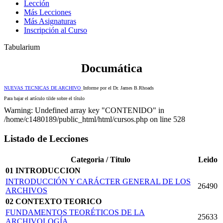
Lección
Más Lecciones
Más Asignaturas
Inscripción al Curso
Tabularium
Documática
NUEVAS TECNICAS DE ARCHIVO
_Informe por el Dr. James B.Rhoads
Para bajar el artículo tilde sobre el título
Warning: Undefined array key "CONTENIDO" in
/home/c1480189/public_html/html/cursos.php on line 528
Listado de Lecciones
Categoria / Titulo
Leido
01 INTRODUCCION
INTRODUCCIÓN Y CARÁCTER GENERAL DE LOS
26490
ARCHIVOS
02 CONTEXTO TEORICO
FUNDAMENTOS TEORÉTICOS DE LA
25633
ARCHIVOLOGÍA