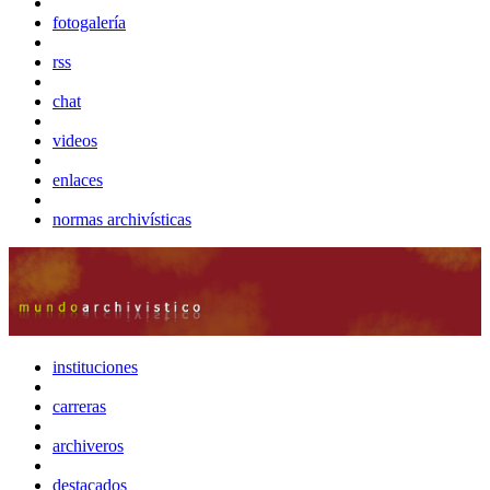
fotogalería
rss
chat
videos
enlaces
normas archivísticas
instituciones
carreras
archiveros
destacados