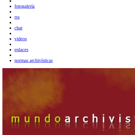
fotogalería
rss
chat
videos
enlaces
normas archivísticas