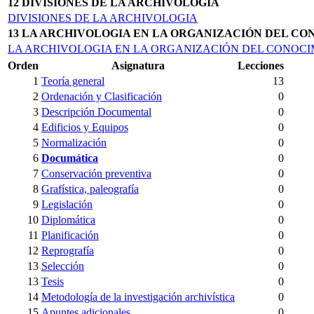
12 DIVISIONES DE LA ARCHIVOLOGIA
DIVISIONES DE LA ARCHIVOLOGIA
13 LA ARCHIVOLOGIA EN LA ORGANIZACIÓN DEL C
LA ARCHIVOLOGIA EN LA ORGANIZACIÓN DEL CONOCIM
Orden
Asignatura
Lecciones
1
Teoría general
13
2
Ordenación y Clasificación
0
3
Descripción Documental
0
4
Edificios y Equipos
0
5
Normalización
0
6
Documática
0
7
Conservación preventiva
0
8
Grafística, paleografía
0
9
Legislación
0
10
Diplomática
0
11
Planificación
0
12
Reprografía
0
13
Selección
0
13
Tesis
0
14
Metodología de la investigación archivística
0
15
Apuntes adicionales
0