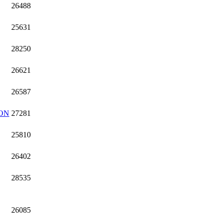
26488
25631
28250
26621
26587
ON
27281
25810
26402
28535
26085