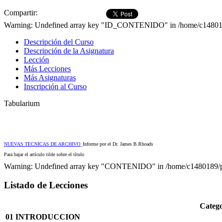
Compartir:
Warning: Undefined array key "ID_CONTENIDO" in /home/c1480189/
Descripción del Curso
Descripción de la Asignatura
Lección
Más Lecciones
Más Asignaturas
Inscripción al Curso
Tabularium
NUEVAS TECNICAS DE ARCHIVO
_Informe por el Dr. James B.Rhoads
Para bajar el artículo tilde sobre el título
Warning: Undefined array key "CONTENIDO" in /home/c1480189/pub
Listado de Lecciones
Catego
01 INTRODUCCION