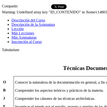
Compartir:
Warning: Undefined array key "ID_CONTENIDO" in /home/c1480189/
Descripción del Curso
Descripción de la Asignatura
Lección
Más Lecciones
Más Asignaturas
Inscripción al Curso
Tabularium
Técnicas Documen
O
Conocer la naturaleza de la documentación en general, a fin de
B
Comprender los aspectos teóricos y prácticos de la materia.
J
Comprender los cánones de las técnicas archivísticas.
E
Incentivar el interés por el estudio, manejo y empleo de las d