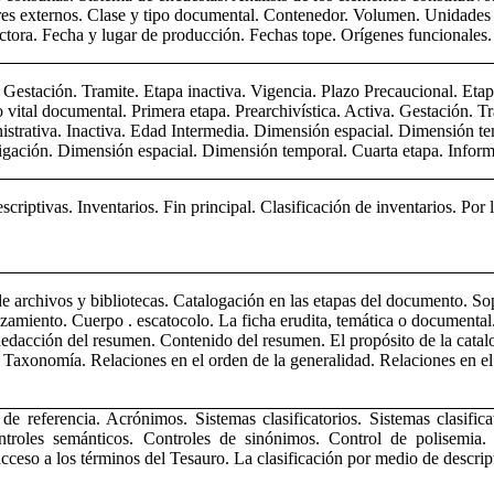
res externos. Clase y tipo documental. Contenedor. Volumen. Unidades
ctora. Fecha y lugar de producción. Fechas tope. Orígenes funcionales. F
. Gestación. Tramite. Etapa inactiva. Vigencia. Plazo Precaucional. Etap
o vital documental. Primera etapa. Prearchivística. Activa. Gestación.
trativa. Inactiva. Edad Intermedia. Dimensión espacial. Dimensión te
gación. Dimensión espacial. Dimensión temporal. Cuarta etapa. Infor
riptivas. Inventarios. Fin principal. Clasificación de inventarios. Por 
de archivos y bibliotecas. Catalogación en las etapas del documento. So
zamiento. Cuerpo . escatocolo. La ficha erudita, temática o documental.
 Redacción del resumen. Contenido del resumen. El propósito de la cat
 Taxonomía. Relaciones en el orden de la generalidad. Relaciones en el
e referencia. Acrónimos. Sistemas clasificatorios. Sistemas clasific
troles semánticos. Controles de sinónimos. Control de polisemia. R
acceso a los términos del Tesauro. La clasificación por medio de descri