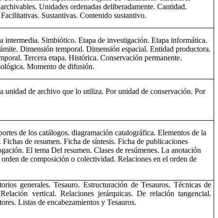
 archivables. Unidades ordenadas deliberadamente. Cantidad.
acilitativas. Sustantivas. Contenido sustantivo.
a intermedia. Simbiótico. Etapa de investigación. Etapa informática.
 Trámite. Dimensión temporal. Dimensión espacial. Entidad productora.
mporal. Tercera etapa. Histórica. Conservación permanente.
mológica. Momento de difusión.
la unidad de archivo que lo utiliza. Por unidad de conservación. Por
portes de los catálogos. diagramación catalográfica. Elementos de la
 Fichas de resumen. Ficha de síntesis. Ficha de publicaciones
alogación. El tema Del resumen. Clases de resúmenes. La anotación
 orden de composición o colectividad. Relaciones en el orden de
atorios generales. Tesauro. Estructuración de Tesauros. Técnicas de
elación vertical. Relaciones jerárquicas. De relación tangencial.
ptores. Listas de encabezamientos y Tesauros.