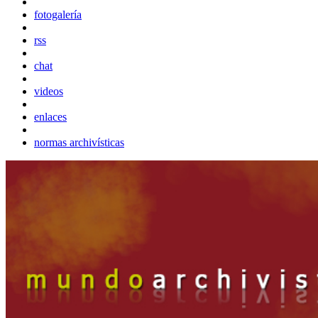
fotogalería
rss
chat
videos
enlaces
normas archivísticas