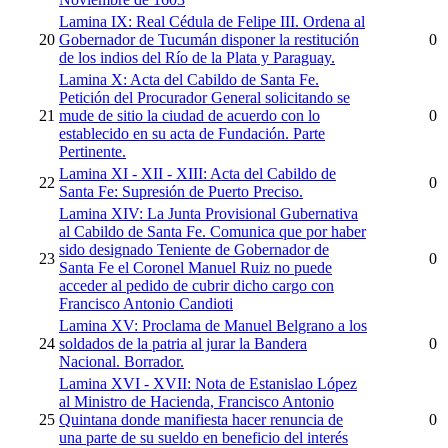
Lamina IX: Real Cédula de Felipe III. Ordena al
20
Gobernador de Tucumán disponer la restitución
0
de los indios del Río de la Plata y Paraguay.
Lamina X: Acta del Cabildo de Santa Fe.
Petición del Procurador General solicitando se
21
mude de sitio la ciudad de acuerdo con lo
0
establecido en su acta de Fundación. Parte
Pertinente.
Lamina XI - XII - XIII: Acta del Cabildo de
22
0
Santa Fe: Supresión de Puerto Preciso.
Lamina XIV: La Junta Provisional Gubernativa
al Cabildo de Santa Fe. Comunica que por haber
sido designado Teniente de Gobernador de
23
0
Santa Fe el Coronel Manuel Ruiz no puede
acceder al pedido de cubrir dicho cargo con
Francisco Antonio Candioti
Lamina XV: Proclama de Manuel Belgrano a los
24
soldados de la patria al jurar la Bandera
0
Nacional. Borrador.
Lamina XVI - XVII: Nota de Estanislao López
al Ministro de Hacienda, Francisco Antonio
25
Quintana donde manifiesta hacer renuncia de
0
una parte de su sueldo en beneficio del interés