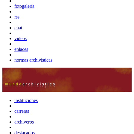
fotogalería
rss
chat
videos
enlaces
normas archivísticas
instituciones
carreras
archiveros
destacados