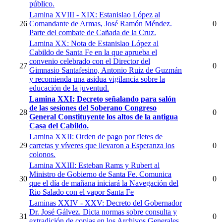
público.
Lamina XVIII - XIX: Estanislao López al
26
Comandante de Armas, José Ramón Méndez.
0
Parte del combate de Cañada de la Cruz.
Lamina XX: Nota de Estanislao López al
Cabildo de Santa Fe en la que aprueba el
convenio celebrado con el Director del
27
0
Gimnasio Santafesino, Antonio Ruiz de Guzmán
y recomienda una asidua vigilancia sobre la
educación de la juventud.
Lamina XXI: Decreto señalando para salón
de las sesiones del Soberano Congreso
28
0
General Constituyente los altos de la antigua
Casa del Cabildo.
Lamina XXII: Orden de pago por fletes de
29
carretas y víveres que llevaron a Esperanza los
0
colonos.
Lamina XXIII: Esteban Rams y Rubert al
Ministro de Gobierno de Santa Fe. Comunica
30
0
que el día de mañana iniciará la Navegación del
Rio Salado con el vapor Santa Fe
Laminas XXIV - XXV: Decreto del Gobernador
Dr. José Gálvez. Dicta normas sobre consulta y
31
0
extradición de copias en los Archivos Generales