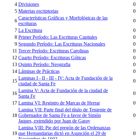
4
Divisiones
0
5
Materias escriptorias
0
Características Gráficas y Morfológicas de las
6
0
escrituras
7
La Escritura
0
8
Primer Período: Las Escrituras Capitales
0
9
Segundo Período: Las Escrituras Nacionales
0
11
Tercer Período: Escrituras Carolinas
0
12
Cuarto Período: Escrituras Góticas
0
13
Quinto Período: Neografia
0
14
Láminas de Prácticas
0
Laminas I - II - III - IV: Acta de Fundación de la
15
0
ciudad de Santa Fe
Lamina V: Acta de Fundación de la ciudad de
16
0
Santa Fe
17
Lamina VI: Registro de Marcas de Herrar
0
Lamina VII: Parte final del título de Teniente de
18
Gobernador de Santa Fe a favor de Simón
0
Jaques, extendido por Juan de Garay
Lamina VIII: Pie del pregón de las Ordenanzas
19
que Hernandarias dictó en Asunción el 29 de
0
Noviembre de 1603