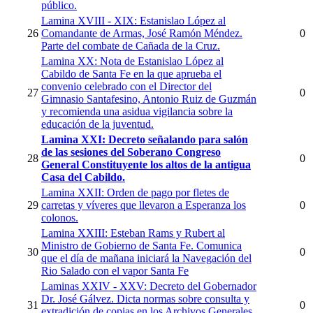
público.
Lamina XVIII - XIX: Estanislao López al
26
Comandante de Armas, José Ramón Méndez.
0
Parte del combate de Cañada de la Cruz.
Lamina XX: Nota de Estanislao López al
Cabildo de Santa Fe en la que aprueba el
convenio celebrado con el Director del
27
0
Gimnasio Santafesino, Antonio Ruiz de Guzmán
y recomienda una asidua vigilancia sobre la
educación de la juventud.
Lamina XXI: Decreto señalando para salón
de las sesiones del Soberano Congreso
28
0
General Constituyente los altos de la antigua
Casa del Cabildo.
Lamina XXII: Orden de pago por fletes de
29
carretas y víveres que llevaron a Esperanza los
0
colonos.
Lamina XXIII: Esteban Rams y Rubert al
Ministro de Gobierno de Santa Fe. Comunica
30
0
que el día de mañana iniciará la Navegación del
Rio Salado con el vapor Santa Fe
Laminas XXIV - XXV: Decreto del Gobernador
Dr. José Gálvez. Dicta normas sobre consulta y
31
0
extradición de copias en los Archivos Generales