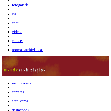
fotogalería
rss
chat
videos
enlaces
normas archivísticas
instituciones
carreras
archiveros
destacados