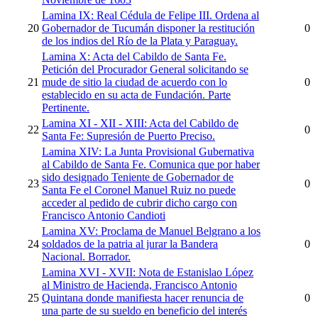
Lamina IX: Real Cédula de Felipe III. Ordena al
20
Gobernador de Tucumán disponer la restitución
0
de los indios del Río de la Plata y Paraguay.
Lamina X: Acta del Cabildo de Santa Fe.
Petición del Procurador General solicitando se
21
mude de sitio la ciudad de acuerdo con lo
0
establecido en su acta de Fundación. Parte
Pertinente.
Lamina XI - XII - XIII: Acta del Cabildo de
22
0
Santa Fe: Supresión de Puerto Preciso.
Lamina XIV: La Junta Provisional Gubernativa
al Cabildo de Santa Fe. Comunica que por haber
sido designado Teniente de Gobernador de
23
0
Santa Fe el Coronel Manuel Ruiz no puede
acceder al pedido de cubrir dicho cargo con
Francisco Antonio Candioti
Lamina XV: Proclama de Manuel Belgrano a los
24
soldados de la patria al jurar la Bandera
0
Nacional. Borrador.
Lamina XVI - XVII: Nota de Estanislao López
al Ministro de Hacienda, Francisco Antonio
25
Quintana donde manifiesta hacer renuncia de
0
una parte de su sueldo en beneficio del interés