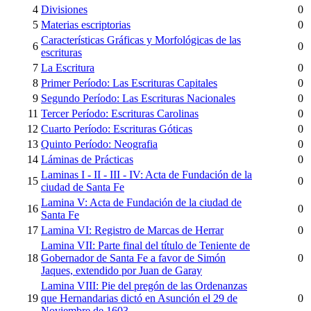
4
Divisiones
0
5
Materias escriptorias
0
Características Gráficas y Morfológicas de las
6
0
escrituras
7
La Escritura
0
8
Primer Período: Las Escrituras Capitales
0
9
Segundo Período: Las Escrituras Nacionales
0
11
Tercer Período: Escrituras Carolinas
0
12
Cuarto Período: Escrituras Góticas
0
13
Quinto Período: Neografia
0
14
Láminas de Prácticas
0
Laminas I - II - III - IV: Acta de Fundación de la
15
0
ciudad de Santa Fe
Lamina V: Acta de Fundación de la ciudad de
16
0
Santa Fe
17
Lamina VI: Registro de Marcas de Herrar
0
Lamina VII: Parte final del título de Teniente de
18
Gobernador de Santa Fe a favor de Simón
0
Jaques, extendido por Juan de Garay
Lamina VIII: Pie del pregón de las Ordenanzas
19
que Hernandarias dictó en Asunción el 29 de
0
Noviembre de 1603