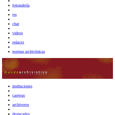
fotogalería
rss
chat
videos
enlaces
normas archivísticas
instituciones
carreras
archiveros
destacados