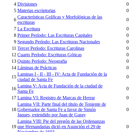
4
Divisiones
0
5
Materias escriptorias
0
Características Gráficas y Morfológicas de las
6
0
escrituras
7
La Escritura
0
8
Primer Período: Las Escrituras Capitales
0
9
Segundo Período: Las Escrituras Nacionales
0
11
Tercer Período: Escrituras Carolinas
0
12
Cuarto Período: Escrituras Góticas
0
13
Quinto Período: Neografia
0
14
Láminas de Prácticas
0
Laminas I - II - III - IV: Acta de Fundación de la
15
0
ciudad de Santa Fe
Lamina V: Acta de Fundación de la ciudad de
16
0
Santa Fe
17
Lamina VI: Registro de Marcas de Herrar
0
Lamina VII: Parte final del título de Teniente de
18
Gobernador de Santa Fe a favor de Simón
0
Jaques, extendido por Juan de Garay
Lamina VIII: Pie del pregón de las Ordenanzas
19
que Hernandarias dictó en Asunción el 29 de
0
Noviembre de 1603