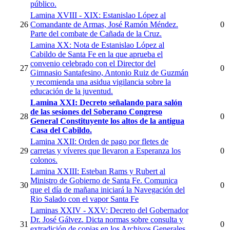
público.
Lamina XVIII - XIX: Estanislao López al
26
Comandante de Armas, José Ramón Méndez.
0
Parte del combate de Cañada de la Cruz.
Lamina XX: Nota de Estanislao López al
Cabildo de Santa Fe en la que aprueba el
convenio celebrado con el Director del
27
0
Gimnasio Santafesino, Antonio Ruiz de Guzmán
y recomienda una asidua vigilancia sobre la
educación de la juventud.
Lamina XXI: Decreto señalando para salón
de las sesiones del Soberano Congreso
28
0
General Constituyente los altos de la antigua
Casa del Cabildo.
Lamina XXII: Orden de pago por fletes de
29
carretas y víveres que llevaron a Esperanza los
0
colonos.
Lamina XXIII: Esteban Rams y Rubert al
Ministro de Gobierno de Santa Fe. Comunica
30
0
que el día de mañana iniciará la Navegación del
Rio Salado con el vapor Santa Fe
Laminas XXIV - XXV: Decreto del Gobernador
Dr. José Gálvez. Dicta normas sobre consulta y
31
0
extradición de copias en los Archivos Generales