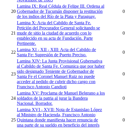
Lamina IX: Real Cédula de Felipe III. Ordena al
20
Gobernador de Tucumán disponer la restitución
0
de los indios del Río de la Plata y Paraguay.
Lamina X: Acta del Cabildo de Santa Fe.
Petición del Procurador General solicitando se
21
mude de sitio la ciudad de acuerdo con lo
0
establecido en su acta de Fundación. Parte
Pertinente.
Lamina XI - XII - XIII: Acta del Cabildo de
22
0
Santa Fe: Supresión de Puerto Preciso.
Lamina XIV: La Junta Provisional Gubernativa
al Cabildo de Santa Fe. Comunica que por haber
sido designado Teniente de Gobernador de
23
0
Santa Fe el Coronel Manuel Ruiz no puede
acceder al pedido de cubrir dicho cargo con
Francisco Antonio Candioti
Lamina XV: Proclama de Manuel Belgrano a los
24
soldados de la patria al jurar la Bandera
0
Nacional. Borrador.
Lamina XVI - XVII: Nota de Estanislao López
al Ministro de Hacienda, Francisco Antonio
25
Quintana donde manifiesta hacer renuncia de
0
una parte de su sueldo en beneficio del interés