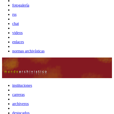
fotogalería
rss
chat
videos
enlaces
normas archivísticas
instituciones
carreras
archiveros
destacados