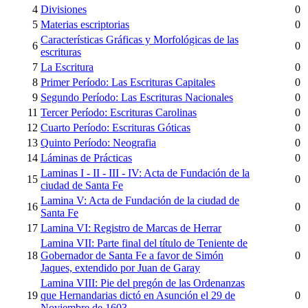
4
Divisiones
0
5
Materias escriptorias
0
Características Gráficas y Morfológicas de las
6
0
escrituras
7
La Escritura
0
8
Primer Período: Las Escrituras Capitales
0
9
Segundo Período: Las Escrituras Nacionales
0
11
Tercer Período: Escrituras Carolinas
0
12
Cuarto Período: Escrituras Góticas
0
13
Quinto Período: Neografia
0
14
Láminas de Prácticas
0
Laminas I - II - III - IV: Acta de Fundación de la
15
0
ciudad de Santa Fe
Lamina V: Acta de Fundación de la ciudad de
16
0
Santa Fe
17
Lamina VI: Registro de Marcas de Herrar
0
Lamina VII: Parte final del título de Teniente de
18
Gobernador de Santa Fe a favor de Simón
0
Jaques, extendido por Juan de Garay
Lamina VIII: Pie del pregón de las Ordenanzas
19
que Hernandarias dictó en Asunción el 29 de
0
Noviembre de 1603