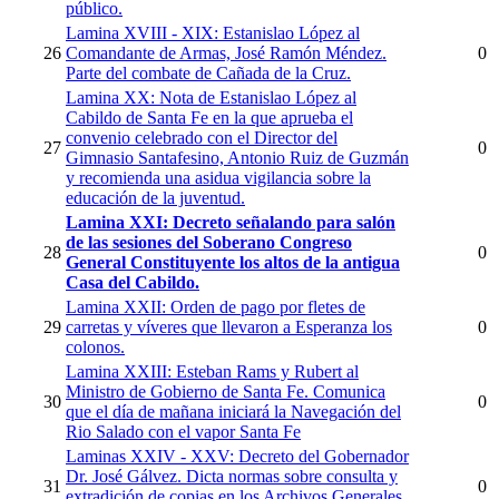
público.
Lamina XVIII - XIX: Estanislao López al
26
Comandante de Armas, José Ramón Méndez.
0
Parte del combate de Cañada de la Cruz.
Lamina XX: Nota de Estanislao López al
Cabildo de Santa Fe en la que aprueba el
convenio celebrado con el Director del
27
0
Gimnasio Santafesino, Antonio Ruiz de Guzmán
y recomienda una asidua vigilancia sobre la
educación de la juventud.
Lamina XXI: Decreto señalando para salón
de las sesiones del Soberano Congreso
28
0
General Constituyente los altos de la antigua
Casa del Cabildo.
Lamina XXII: Orden de pago por fletes de
29
carretas y víveres que llevaron a Esperanza los
0
colonos.
Lamina XXIII: Esteban Rams y Rubert al
Ministro de Gobierno de Santa Fe. Comunica
30
0
que el día de mañana iniciará la Navegación del
Rio Salado con el vapor Santa Fe
Laminas XXIV - XXV: Decreto del Gobernador
Dr. José Gálvez. Dicta normas sobre consulta y
31
0
extradición de copias en los Archivos Generales