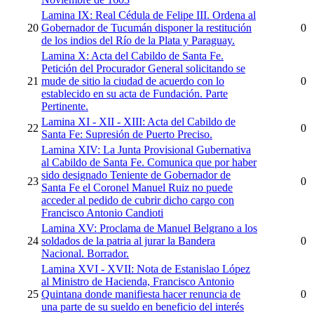
Lamina IX: Real Cédula de Felipe III. Ordena al
20
Gobernador de Tucumán disponer la restitución
0
de los indios del Río de la Plata y Paraguay.
Lamina X: Acta del Cabildo de Santa Fe.
Petición del Procurador General solicitando se
21
mude de sitio la ciudad de acuerdo con lo
0
establecido en su acta de Fundación. Parte
Pertinente.
Lamina XI - XII - XIII: Acta del Cabildo de
22
0
Santa Fe: Supresión de Puerto Preciso.
Lamina XIV: La Junta Provisional Gubernativa
al Cabildo de Santa Fe. Comunica que por haber
sido designado Teniente de Gobernador de
23
0
Santa Fe el Coronel Manuel Ruiz no puede
acceder al pedido de cubrir dicho cargo con
Francisco Antonio Candioti
Lamina XV: Proclama de Manuel Belgrano a los
24
soldados de la patria al jurar la Bandera
0
Nacional. Borrador.
Lamina XVI - XVII: Nota de Estanislao López
al Ministro de Hacienda, Francisco Antonio
25
Quintana donde manifiesta hacer renuncia de
0
una parte de su sueldo en beneficio del interés