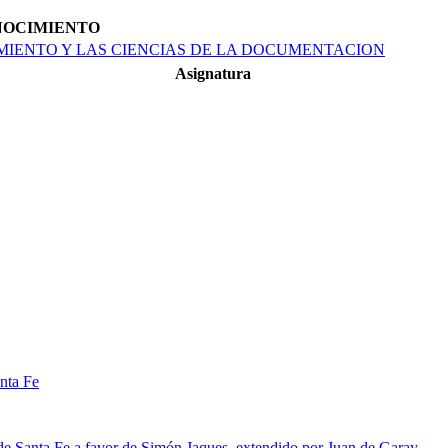
ONOCIMIENTO
IENTO Y LAS CIENCIAS DE LA DOCU­MENTACION
Asignatura
anta Fe
 de Santa Fe a favor de Simón Jaques, extendido por Juan de Garay