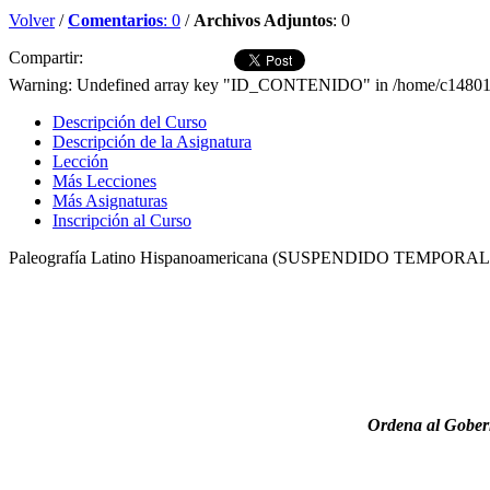
Volver
/
Comentarios
: 0
/
Archivos Adjuntos
: 0
Compartir:
Warning: Undefined array key "ID_CONTENIDO" in /home/c1480189/
Descripción del Curso
Descripción de la Asignatura
Lección
Más Lecciones
Más Asignaturas
Inscripción al Curso
Paleografía Latino Hispanoamericana (SUSPENDIDO TEMPOR
Ordena al Gobern