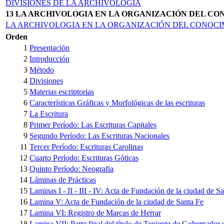
DIVISIONES DE LA ARCHIVOLOGIA
13 LA ARCHIVOLOGIA EN LA ORGANIZACIÓN DEL C
LA ARCHIVOLOGIA EN LA ORGANIZACIÓN DEL CONOCIM
Orden
1
Presentación
2
Introducción
3
Método
4
Divisiones
5
Materias escriptorias
6
Características Gráficas y Morfológicas de las escrituras
7
La Escritura
8
Primer Período: Las Escrituras Capitales
9
Segundo Período: Las Escrituras Nacionales
11
Tercer Período: Escrituras Carolinas
12
Cuarto Período: Escrituras Góticas
13
Quinto Período: Neografia
14
Láminas de Prácticas
15
Laminas I - II - III - IV: Acta de Fundación de la ciudad de S
16
Lamina V: Acta de Fundación de la ciudad de Santa Fe
17
Lamina VI: Registro de Marcas de Herrar
18
Lamina VII: Parte final del título de Teniente de Gobernador