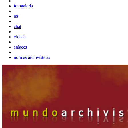
fotogalería
rss
chat
videos
enlaces
normas archivísticas