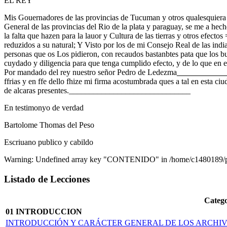
EL REY
Mis Gouernadores de las provincias de Tucuman y otros qualesquiera mi
General de las provincias del Rio de la plata y paraguay, se me a hec
la falta que hazen para la lauor y Cultura de las tierras y otros efec
reduzidos a su natural; Y Visto por los de mi Consejo Real de las indi
personas que os Los pidieron, con recaudos bastanbtes pata que los bu
cuydado y diligencia para que tenga cumplido efecto, y de lo que en 
Por mandado del rey nuestro señor Pedro de Ledezma
____________
ffrias y en ffe dello fhize mi firma acostumbrada ques a tal en esta ci
de alcaras presentes.______________________________
En testimonyo de verdad
Bartolome Thomas del Peso
Escriuano publico y cabildo
Warning: Undefined array key "CONTENIDO" in /home/c1480189/pub
Listado de Lecciones
Catego
01 INTRODUCCION
INTRODUCCIÓN Y CARÁCTER GENERAL DE LOS ARCHI