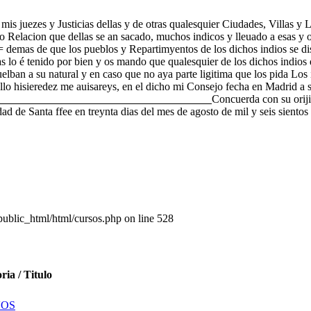
s juezes y Justicias dellas y de otras qualesquier Ciudades, Villas y 
ho Relacion que dellas se an sacado, muchos indicos y lleuado a esas y o
tos = demas de que los pueblos y Repartimyentos de los dichos indios se
as lo é tenido por bien y os mando que qualesquier de los dichos indios
elban a su natural y en caso que no aya parte ligitima que los pida Los
ello hisieredez me auisareys, en el dicho mi Consejo fecha en Madrid a
______________________________________
Concuerda con su orij
udad de Santa ffee en treynta dias del mes de agosto de mil y seis siento
lic_html/html/cursos.php on line 528
ria / Titulo
VOS