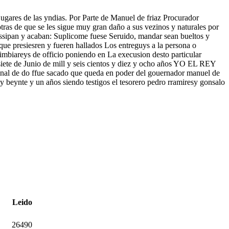
Lugares de las yndias. Por Parte de Manuel de friaz Procurador
tras de que se les sigue muy gran daño a sus vezinos y naturales por
 dissipan y acaban: Suplicome fuese Seruido, mandar sean bueltos y
 que presiesren y fueren hallados Los entreguys a la persona o
 imbiareys de officio poniendo en La execusion desto particular
 siete de Junio de mill y seis cientos y diez y ocho años YO EL REY
inal de do ffue sacado que queda en poder del gouernador manuel de
s y beynte y un años siendo testigos el tesorero pedro rramiresy gonsalo
Leido
26490