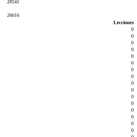
28541
26016
Lecciones
0
0
0
0
0
0
0
0
0
0
0
0
0
0
0
0
0