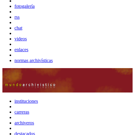
fotogalería
rss
chat
videos
enlaces
normas archivísticas
instituciones
carreras
archiveros
destacados