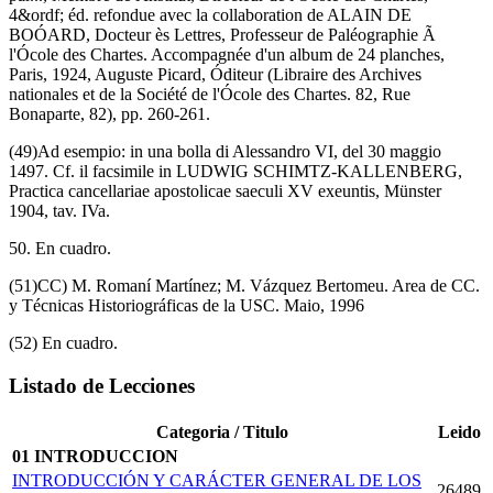
4&ordf; éd. refondue avec la collaboration de ALAIN DE
BOÓARD, Docteur ès Lettres, Professeur de Paléographie Ã
l'Ócole des Chartes. Accompagnée d'un album de 24 planches,
Paris, 1924, Auguste Picard, Óditeur (Libraire des Archives
nationales et de la Société de l'Ócole des Chartes. 82, Rue
Bonaparte, 82), pp. 260-261.
(49)Ad esempio: in una bolla di Alessandro VI, del 30 maggio
1497. Cf. il facsimile in LUDWIG SCHIMTZ-KALLENBERG,
Practica cancellariae apostolicae saeculi XV exeuntis, Münster
1904, tav. IVa.
50. En cuadro.
(51)CC) M. Romaní Martínez; M. Vázquez Bertomeu. Area de CC.
y Técnicas Historiográficas de la USC. Maio, 1996
(52) En cuadro.
Listado de Lecciones
Categoria / Titulo
Leido
01 INTRODUCCION
INTRODUCCIÓN Y CARÁCTER GENERAL DE LOS
26489