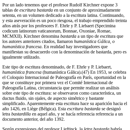
Por un lado tenemos que el profesor Rudolf Kirchner expone 3
tablas de
escritura bastarda
en un conjunto de aproximadamente
setenta, en un volumen dedicado a la escritura latina. Continuando,
y esta aseveración es un poco riesgosa, el trabajo emprendido treinta
años atrás por los profesores F. Ehrle y P. Liebaert (Specimina
codicum latinorum vaticanorum, Bonnae, Oxoniae, Romae,
MCMXII). Kirchner denomina
bastarda
a un tipo de escritura que
los autores anteriores citados, llamaron
humanística Gálica, o
humanística francesa
. En realidad hay investigadores que
manifiestan su desacuerdo con la denominación de bastarda, pero es
igualmente utilizado.
Este tipo de escritura denominado, de F. Ehrle y P. Liebaert,
humanística francesa
(humanística Gálica).(47) En 1953, se celebra
el Coloquio Internacional de Paleografía en París, oportunidad en la
que se constituye por primera vez el Comité Internacional de
Paleografía Latina, circunstancia que permite realizar un análisis
sobre este tipo de escritura: se observaron como característica, un
ductus fluido, sin ojales, de aspecto simétrico y bastante
simplificado. Aparentemente esta escritura hace su aparición hacia el
año 1426, en Liège (Bélgica). Esta
escritura bastarda
se designó
letra
bastardilla
en aquel año, y se hacía referencia referencia a un
documento anterior, del año 1392.
Según expresiones del profesor Lieftinck, la
letra bastarda
habría