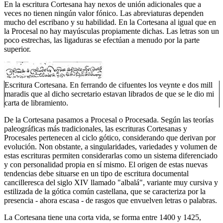
En la escritura Cortesana hay nexos de unión adicionales que a
veces no tienen ningún valor fónico. Las abreviaturas dependen
mucho del escribano y su habilidad. En la Cortesana al igual que en
la Procesal no hay mayúsculas propiamente dichas. Las letras son un
poco estrechas, las ligaduras se efectúan a menudo por la parte
superior.
Escritura Cortesana. En ferrando de cifuentes los veynte e dos mill
maradis que al dicho secretario estavan librados de que se le dio mi
carta de libramiento.
De la Cortesana pasamos a Procesal o Procesada. Según las teorías
paleográficas más tradicionales, las escrituras Cortesanas y
Procesales pertenecen al ciclo gótico, considerando que derivan por
evolución. Non obstante, a singularidades, variedades y volumen de
estas escrituras permiten considerarlas como un sistema diferenciado
y con personalidad propia en sí mismo. El origen de estas nuevas
tendencias debe situarse en un tipo de escritura documental
cancilleresca del siglo XIV llamado "albalá", variante muy cursiva y
estilizada de la gótica común castellana, que se caracteriza por la
presencia - ahora escasa - de rasgos que envuelven letras o palabras.
La Cortesana tiene una corta vida, se forma entre 1400 y 1425,