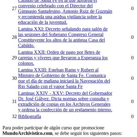
Cabildo de Santa Fe en la que aprueba el
convenio celebrado con el Director del
27
0
Gimnasio Santafesino, Antonio Ruiz de Guzmán
y recomienda una asidua vigilancia sobre la
educación de la juventud.
Lamina XXI: Decreto señalando para salón de
las sesiones del Soberano Congreso General
28
0
Constituyente los altos de la antigua Casa del
Cabildo.
Lamina XXII: Orden de pago por fletes de
29
carretas y víveres que llevaron a Esperanza los
0
colonos.
Lamina XXIII: Esteban Rams y Rubert al
Ministro de Gobierno de Santa Fe. Comunica
30
0
que el día de mañana iniciará la Navegación del
Rio Salado con el vapor Santa Fe
Laminas XXIV - XXV: Decreto del Gobernador
Dr. José Gálvez. Dicta normas sobre consulta y
31
0
extradición de copias en los Archivos Generales
y ordena la confección de un reglamento interno.
32
Bibliografía
0
Para poder participar de algún curso que promocione
MundoArchivistico.com
, se debe seguir los siguientes pasos: