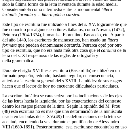
sido la última forma de la letra inventada durante la edad media.
Considerandola como intermedia entre la monumental
littera
textualis formata
y la
littera gótica cursiva.
Este tipo de escritura fue utilizado a fines del s. XV, logicamente que
fue conocido por algunos escritores italianos, como Novara, (1472),
Petrarca (1304-1374), humanista Florentino, Bocaccio, etc. A partir
del año 1440, los escritores de manuscritos, han usado un
littera
formata
que pueden denominarse
bastarda
. Petrarca optó por otro
tipo de escritura, que no era nada más otra cosa que el
carolina
de la
letra del s. XI respetuoso de las reglas de ortografía y
della grammatica.
Durante el siglo XVIII esta escritura (Bastardilla) se utilizó en un
formato pequeño, redondo, bastante regular, en consecuencia,
anterior a la escritura general del s XVIII. La nitidez de sus rasgos
hacen que el lector de hoy no encuentre dificultades particulares.
La escritura bulática se caracteriza por las inclinaciones de los ejes
de las letras hacia la izquierda, por las exageraciones del contraste
dentro los rasgos plenos de la tinta. Según la opinión del M. Prou,
(48) esta escritura no es mas que una deformación de la minúscula
usada en las bulas del s. XV.(49) Las deformaciones de la letra se
acentuó, encojiendo la veta durante el pontificado de Alessandro
VIII (1689-1691). Posteriormente, esta escriturase encontraba en uso