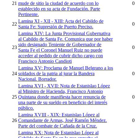
21
mude de sitio la ciudad de acuerdo con lo
0
establecido en su acta de Fundación. Parte
Pertinente.
Lamina XI - XII - XIII: Acta del Cabildo de
22
0
Santa Fe: Supresión de Puerto Preciso.
Lamina XIV: La Junta Provisional Gubernativa
al Cabildo de Santa Fe. Comunica que por haber
sido designado Teniente de Gobernador de
23
0
Santa Fe el Coronel Manuel Ruiz no puede
acceder al pedido de cubrir dicho cargo con
Francisco Antonio Candioti
Lamina XV: Proclama de Manuel Belgrano a los
24
soldados de la patria al jurar la Bandera
0
Nacional. Borrador.
Lamina XVI - XVII: Nota de Estanislao López
al Ministro de Hacienda, Francisco Antonio
25
Quintana donde manifiesta hacer renuncia de
0
una parte de su sueldo en beneficio del interés
público.
Lamina XVIII - XIX: Estanislao López al
26
Comandante de Armas, José Ramón Méndez.
0
Parte del combate de Cañada de la Cruz.
Lamina XX: Nota de Estanislao López al