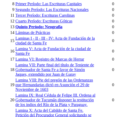
8
Primer Período: Las Escrituras Capitales
0
9
Segundo Período: Las Escrituras Nacionales
0
11
Tercer Período: Escrituras Carolinas
0
12
Cuarto Período: Escrituras Góticas
0
13
Quinto Período: Neografia
0
14
Láminas de Prácticas
0
Laminas I - II - III - IV: Acta de Fundación de la
15
0
ciudad de Santa Fe
Lamina V: Acta de Fundación de la ciudad de
16
0
Santa Fe
17
Lamina VI: Registro de Marcas de Herrar
0
Lamina VII: Parte final del título de Teniente de
18
Gobernador de Santa Fe a favor de Simón
0
Jaques, extendido por Juan de Garay
Lamina VIII: Pie del pregón de las Ordenanzas
19
que Hernandarias dictó en Asunción el 29 de
0
Noviembre de 1603
Lamina IX: Real Cédula de Felipe III. Ordena al
20
Gobernador de Tucumán disponer la restitución
0
de los indios del Río de la Plata y Paraguay.
Lamina X: Acta del Cabildo de Santa Fe.
Petición del Procurador General solicitando se