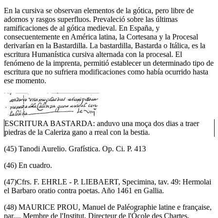
En la cursiva se observan elementos de la gótica, pero libre de
adornos y rasgos superfluos. Prevaleció sobre las últimas
ramificaciones de al gótica medieval. En España, y
consecuentemente en América latina, la Cortesana y la Procesal
derivarían en la Bastardilla. La bastardilla, Bastarda o Itálica, es la
escritura Humanística cursiva alternada con la procesal. El
fenómeno de la imprenta, permitió establecer un determinado tipo de
escritura que no sufriera modificaciones como había ocurrido hasta
ese momento.
ESCRITURA BASTARDA: anduvo una moça dos dias a traer
piedras de la Caleriza gano a rreal con la bestia.
(45) Tanodi Aurelio. Grafística. Op. Ci. P. 413
(46) En cuadro.
(47)Cfrs. F. EHRLE - P. LIEBAERT, Specimina, tav. 49: Hermolai
el Barbaro oratio contra poetas. Año 1461 en Gallia.
(48) MAURICE PROU, Manuel de Paléographie latine e française,
par..., Membre de l'Institut, Directeur de l'Ócole des Chartes,