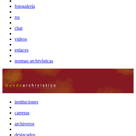
fotogalería
rss
chat
videos
enlaces
normas archivísticas
instituciones
carreras
archiveros
destacados