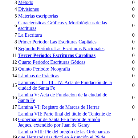
3
Método
0
4
Divisiones
0
5
Materias escriptorias
0
Características Gráficas y Morfológicas de las
6
0
escrituras
7
La Escritura
0
8
Primer Período: Las Escrituras Capitales
0
9
Segundo Período: Las Escrituras Nacionales
0
11
Tercer Período: Escrituras Carolinas
0
12
Cuarto Período: Escrituras Góticas
0
13
Quinto Período: Neografia
0
14
Láminas de Prácticas
0
Laminas I - II - III - IV: Acta de Fundación de la
15
0
ciudad de Santa Fe
Lamina V: Acta de Fundación de la ciudad de
16
0
Santa Fe
17
Lamina VI: Registro de Marcas de Herrar
0
Lamina VII: Parte final del título de Teniente de
18
Gobernador de Santa Fe a favor de Simón
0
Jaques, extendido por Juan de Garay
Lamina VIII: Pie del pregón de las Ordenanzas
19
que Hernandarias dictó en Asunción el 29 de
0