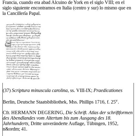
Francia, cuando era abad Alcuino de York en el siglo VIII; en el
siglo siguiente encontramos en Italia (centro y sur) lo mismo que en
la Cancillería Papal.
(37)
Scriptura minuscula carolina
, ss. VIII-IX;
Praedicationes
v
Berlin, Deutsche Staatsbibliothek, Mss. Phillips 1716, f. 25
.
Cfr. HERMANN DEGERING,
Die Schrift. Atlas der schriftformen
des Abendlandes vom Altertum bis zum Ausgang des 18.
Jahrhunderts,
Dritte unveränderte Auflage, Tübingen, 1952,
n&ordm; 41.