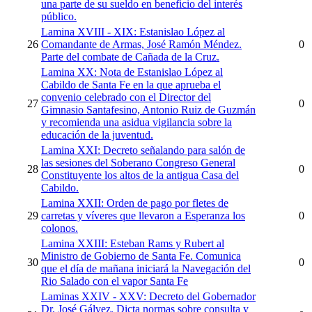
una parte de su sueldo en beneficio del interés
público.
Lamina XVIII - XIX: Estanislao López al
26
Comandante de Armas, José Ramón Méndez.
0
Parte del combate de Cañada de la Cruz.
Lamina XX: Nota de Estanislao López al
Cabildo de Santa Fe en la que aprueba el
convenio celebrado con el Director del
27
0
Gimnasio Santafesino, Antonio Ruiz de Guzmán
y recomienda una asidua vigilancia sobre la
educación de la juventud.
Lamina XXI: Decreto señalando para salón de
las sesiones del Soberano Congreso General
28
0
Constituyente los altos de la antigua Casa del
Cabildo.
Lamina XXII: Orden de pago por fletes de
29
carretas y víveres que llevaron a Esperanza los
0
colonos.
Lamina XXIII: Esteban Rams y Rubert al
Ministro de Gobierno de Santa Fe. Comunica
30
0
que el día de mañana iniciará la Navegación del
Rio Salado con el vapor Santa Fe
Laminas XXIV - XXV: Decreto del Gobernador
Dr. José Gálvez. Dicta normas sobre consulta y