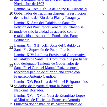
Noviembre de 1603
Lamina IX: Real Cédula de Felipe III. Ordena al
20
Gobernador de Tucumán disponer la restitución
0
de los indios del Río de la Plata y Paraguay.
Lamina X: Acta del Cabildo de Santa Fe.
Petición del Procurador General solicitando se
21
mude de sitio la ciudad de acuerdo con lo
0
establecido en su acta de Fundación. Parte
Pertinente.
Lamina XI - XII - XIII: Acta del Cabildo de
22
0
Santa Fe: Supresión de Puerto Preciso.
Lamina XIV: La Junta Provisional Gubernativa
al Cabildo de Santa Fe. Comunica que por haber
sido designado Teniente de Gobernador de
23
0
Santa Fe el Coronel Manuel Ruiz no puede
acceder al pedido de cubrir dicho cargo con
Francisco Antonio Candioti
Lamina XV: Proclama de Manuel Belgrano a los
24
soldados de la patria al jurar la Bandera
0
Nacional. Borrador.
Lamina XVI - XVII: Nota de Estanislao López
al Ministro de Hacienda, Francisco Antonio
25
Quintana donde manifiesta hacer renuncia de
0