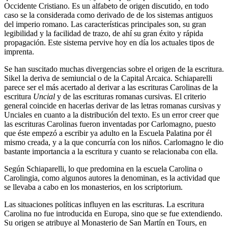
Occidente Cristiano. Es un alfabeto de origen discutido, en todo
caso se la considerada como derivado de de los sistemas antiguos
del imperio romano. Las características principales son, su gran
legibilidad y la facilidad de trazo, de ahí su gran éxito y rápida
propagación. Este sistema pervive hoy en día los actuales tipos de
imprenta.
Se han suscitado muchas divergencias sobre el origen de la escritura.
Sikel la deriva de semiuncial o de la Capital Arcaica. Schiaparelli
parece ser el más acertado al derivar a las escrituras Carolinas de la
escritura
Uncial
y de las escrituras romanas cursivas. El criterio
general coincide en hacerlas derivar de las letras romanas cursivas y
Unciales en cuanto a la distribución del texto. Es un error creer que
las escrituras Carolinas fueron inventadas por Carlomagno, puesto
que éste empezó a escribir ya adulto en la Escuela Palatina por él
mismo creada, y a la que concurría con los niños. Carlomagno le dio
bastante importancia a la escritura y cuanto se relacionaba con ella.
Según Schiaparelli, lo que predomina en la escuela Carolina o
Carolingia, como algunos autores la denominan, es la actividad que
se llevaba a cabo en los monasterios, en los scriptorium.
Las situaciones políticas influyen en las escrituras. La escritura
Carolina no fue introducida en Europa, sino que se fue extendiendo.
Su origen se atribuye al Monasterio de San Martín en Tours, en