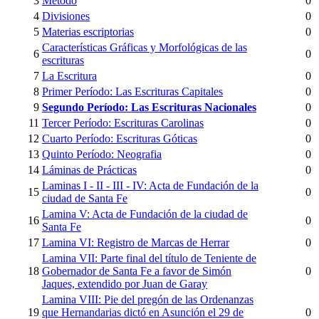
3
Método
0
4
Divisiones
0
5
Materias escriptorias
0
Características Gráficas y Morfológicas de las
6
0
escrituras
7
La Escritura
0
8
Primer Período: Las Escrituras Capitales
0
9
Segundo Período: Las Escrituras Nacionales
0
11
Tercer Período: Escrituras Carolinas
0
12
Cuarto Período: Escrituras Góticas
0
13
Quinto Período: Neografia
0
14
Láminas de Prácticas
0
Laminas I - II - III - IV: Acta de Fundación de la
15
0
ciudad de Santa Fe
Lamina V: Acta de Fundación de la ciudad de
16
0
Santa Fe
17
Lamina VI: Registro de Marcas de Herrar
0
Lamina VII: Parte final del título de Teniente de
18
Gobernador de Santa Fe a favor de Simón
0
Jaques, extendido por Juan de Garay
Lamina VIII: Pie del pregón de las Ordenanzas
19
que Hernandarias dictó en Asunción el 29 de
0