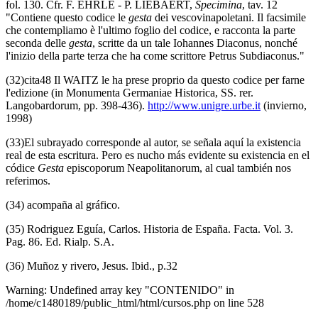
fol. 130. Cfr. F. EHRLE - P. LIEBAERT,
Specimina
, tav. 12
"Contiene questo codice le
gesta
dei vescovinapoletani. Il facsimile
che contempliamo è l'ultimo foglio del codice, e racconta la parte
seconda delle
gesta
, scritte da un tale Iohannes Diaconus, nonché
l'inizio della parte terza che ha come scrittore Petrus Subdiaconus."
(32)cita48 Il WAITZ le ha prese proprio da questo codice per farne
l'edizione (in Monumenta Germaniae Historica, SS. rer.
Langobardorum, pp. 398-436).
http://www.unigre.urbe.it
(invierno,
1998)
(33)El subrayado corresponde al autor, se señala aquí la existencia
real de esta escritura. Pero es nucho más evidente su existencia en el
códice
Gesta
episcoporum Neapolitanorum, al cual también nos
referimos.
(34) acompaña al gráfico.
(35) Rodriguez Eguía, Carlos. Historia de España. Facta. Vol. 3.
Pag. 86. Ed. Rialp. S.A.
(36) Muñoz y rivero, Jesus. Ibid., p.32
Warning: Undefined array key "CONTENIDO" in
/home/c1480189/public_html/html/cursos.php on line 528