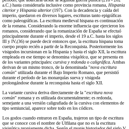
a.C.) hasta considerarla inclusive como provincia romana,
Hispania
citerior y Hispania ulterior
(197). Con la decadencia y caída del
imperio, quedaron en diversos lugares, escrituras tanto epigráficas
como paleográficas. La escritura medieval hispana es continuación
de la romana. Considerando la enorme influencia que ejercieron los
romanos, considerando que la romanización de España se efectuó
principalmente durante el imperio, desde el 19 a.C. hasta los siglos
III y IV,(36) se puede decir entonces que, la escritura hispana toma
cuerpo propio recién a partir de la Reconquista. Posteriormente los
visigodos incursionan en la Hispania y hasta el siglo XII, la escritura
empleada en ese tiempo se denomina
visigótica
, que se presenta en
de los variantes principales:
cursiva y redonda o caligráfica
. Ambas
derivan de un mismo tronco, de la denominada "
nova escritura
común
" utilizada durante el Bajo Imperio Romano, que persistió
durante el período de las monarquías sueva y visigoda
prolongándose durante la reconquista hasta el siglo XII.
La variante cursiva deriva directamente de la "
escritura nova
común
" romana y es utilizada documentalmente; es redonda,
semejante a una versión caligrafiada de la cursiva con elementos de
tipo semiuncial, aparece sobre todo en los códices.
Los godos cuando entraron en España, trajeron un tipo de escritura
que se conoce con el nombre de Ulfilana que no es la escritura
visigótica propiamente dicha. Según el monje historiador del siglo V,