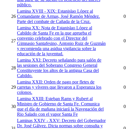
público.
Lamina XVIII - XIX: Estanislao López al
26
Comandante de Armas, José Ramón Méndez.
0
Parte del combate de Cañada de la Cruz.
Lamina XX: Nota de Estanislao López al
Cabildo de Santa Fe en la que aprueba el
convenio celebrado con el Director del
27
0
Gimnasio Santafesino, Antonio Ruiz de Guzmán
y recomienda una asidua vigilancia sobre la
educación de la juventud.
Lamina XXI: Decreto señalando para salón de
las sesiones del Soberano Congreso General
28
0
Constituyente los altos de la antigua Casa del
Cabildo.
Lamina XXII: Orden de pago por fletes de
29
carretas y víveres que llevaron a Esperanza los
0
colonos.
Lamina XXIII: Esteban Rams y Rubert al
Ministro de Gobierno de Santa Fe. Comunica
30
0
que el día de mañana iniciará la Navegación del
Rio Salado con el vapor Santa Fe
Laminas XXIV - XXV: Decreto del Gobernador
Dr. José Gálvez. Dicta normas sobre consulta y
31
0