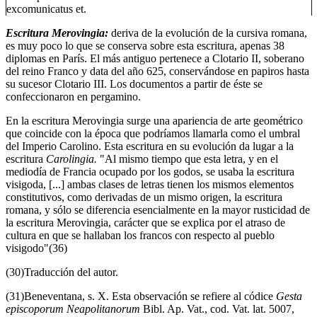
excomunicatus et.
Escritura Merovingia:
deriva de la evolución de la cursiva romana,
es muy poco lo que se conserva sobre esta escritura, apenas 38
diplomas en París. El más antiguo pertenece a Clotario II, soberano
del reino Franco y data del año 625, conservándose en papiros hasta
su sucesor Clotario III. Los documentos a partir de éste se
confeccionaron en pergamino.
En la escritura Merovingia surge una apariencia de arte geométrico
que coincide con la época que podríamos llamarla como el umbral
del Imperio Carolino. Esta escritura en su evolución da lugar a la
escritura
Carolingia.
"Al mismo tiempo que esta letra, y en el
mediodía de Francia ocupado por los godos, se usaba la escritura
visigoda, [...] ambas clases de letras tienen los mismos elementos
constitutivos, como derivadas de un mismo origen, la escritura
romana, y sólo se diferencia esencialmente en la mayor rusticidad de
la escritura Merovingia, carácter que se explica por el atraso de
cultura en que se hallaban los francos con respecto al pueblo
visigodo"(36)
(30)Traducción del autor.
(31)Beneventana, s. X. Esta observación se refiere al códice
Gesta
episcoporum Neapolitanorum
Bibl. Ap. Vat., cod. Vat. lat. 5007,