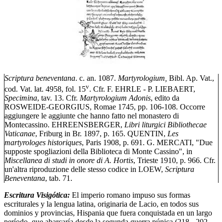
Scriptura beneventana
. c. an. 1087.
Martyrologium,
Bibl. Ap. Vat.,
v
cod. Vat. lat. 4958, fol. 15
. Cfr. F. EHRLE - P. LIEBAERT,
Specimina
, tav. 13. Cfr.
Martyrologium Adonis
, edito da
ROSWEIDE-GEORGIUS, Romae 1745, pp. 106-108. Occorre
aggiungere le aggiunte che hanno fatto nel monastero di
Montecassino. EHREENSBERGER,
Libri liturgici Bibliothecae
Vaticanae
, Friburg in Br. 1897, p. 165. QUENTIN,
Les
martyrologes historiques
, Paris 1908, p. 691. G. MERCATI, "Due
supposte spogliazioni della Biblioteca di Monte Cassino", in
Miscellanea di studi in onore di A. Hortis
, Trieste 1910, p. 966. Cfr.
un'altra riproduzione delle stesso codice in LOEW,
Scriptura
Beneventana
, tab. 71.
Escritura Visigótica:
El imperio romano impuso sus formas
escriturales y la lengua latina, originaria de Lacio, en todos sus
dominios y provincias, Hispania que fuera conquistada en un largo
período, que abarcaría desde la segunda guerra púnica (218 - 202