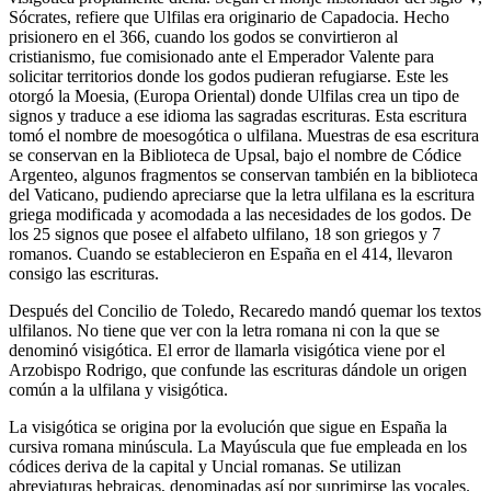
Sócrates, refiere que Ulfilas era originario de Capadocia. Hecho
prisionero en el 366, cuando los godos se convirtieron al
cristianismo, fue comisionado ante el Emperador Valente para
solicitar territorios donde los godos pudieran refugiarse. Este les
otorgó la Moesia, (Europa Oriental) donde Ulfilas crea un tipo de
signos y traduce a ese idioma las sagradas escrituras. Esta escritura
tomó el nombre de moesogótica o ulfilana. Muestras de esa escritura
se conservan en la Biblioteca de Upsal, bajo el nombre de Códice
Argenteo, algunos fragmentos se conservan también en la biblioteca
del Vaticano, pudiendo apreciarse que la letra ulfilana es la escritura
griega modificada y acomodada a las necesidades de los godos. De
los 25 signos que posee el alfabeto ulfilano, 18 son griegos y 7
romanos. Cuando se establecieron en España en el 414, llevaron
consigo las escrituras.
Después del Concilio de Toledo, Recaredo mandó quemar los textos
ulfilanos. No tiene que ver con la letra romana ni con la que se
denominó visigótica. El error de llamarla visigótica viene por el
Arzobispo Rodrigo, que confunde las escrituras dándole un origen
común a la ulfilana y visigótica.
La visigótica se origina por la evolución que sigue en España la
cursiva romana minúscula. La Mayúscula que fue empleada en los
códices deriva de la capital y Uncial romanas. Se utilizan
abreviaturas hebraicas, denominadas así por suprimirse las vocales.