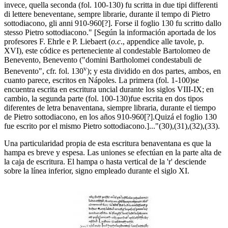
invece, quella seconda (fol. 100-130) fu scritta in due tipi differenti
di lettere beneventane, sempre librarie, durante il tempo di Pietro
sottodiacono, gli anni 910-960[?]. Forse il foglio 130 fu scritto dallo
stesso Pietro sottodiacono." [Según la información aportada de los
profesores F. Ehrle e P. Liebaert (
o.c
., appendice alle tavole, p.
XVI), este códice es perteneciente al condestable Bartolomeo de
Benevento, Benevento ("domini Bartholomei condestabuli de
v
Benevento", cfr. fol. 130
); y esta dividido en dos partes, ambos, en
cuanto parece, escritos en Nápoles. La primera (fol. 1-100)se
encuentra escrita en escritura uncial durante los siglos VIII-IX; en
cambio, la segunda parte (fol. 100-130)fue escrita en dos tipos
diferentes de letra benaventana, siempre libraria, durante el tiempo
de Pietro sottodiacono, en los años 910-960[?].Quizá el foglio 130
fue escrito por el mismo Pietro sottodiacono.]..."(30),(31),(32),(33).
Una particularidad propia de esta escritura benaventana es que la
hampa es breve y espesa. Las uniones se efectúan en la parte alta de
la caja de escritura. El hampa o hasta vertical de la 'r' desciende
sobre la línea inferior, signo empleado durante el siglo XI.