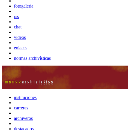
fotogalería
rss
chat
videos
enlaces
normas archivísticas
instituciones
carreras
archiveros
destacados