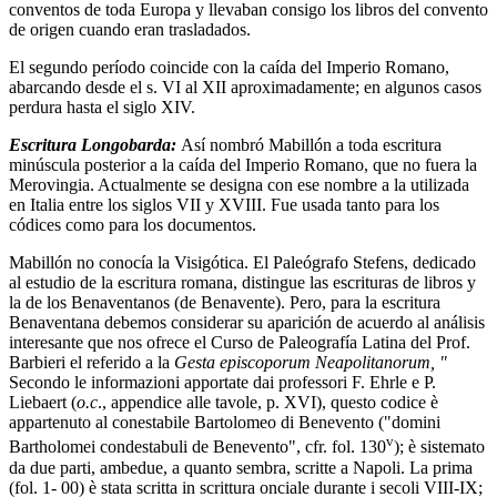
conventos de toda Europa y llevaban consigo los libros del convento
de origen cuando eran trasladados.
El segundo período coincide con la caída del Imperio Romano,
abarcando desde el s. VI al XII aproximadamente; en algunos casos
perdura hasta el siglo XIV.
Escritura Longobarda:
Así nombró Mabillón a toda escritura
minúscula posterior a la caída del Imperio Romano, que no fuera la
Merovingia. Actualmente se designa con ese nombre a la utilizada
en Italia entre los siglos VII y XVIII. Fue usada tanto para los
códices como para los documentos.
Mabillón no conocía la Visigótica. El Paleógrafo Stefens, dedicado
al estudio de la escritura romana, distingue las escrituras de libros y
la de los Benaventanos (de Benavente). Pero, para la escritura
Benaventana debemos considerar su aparición de acuerdo al análisis
interesante que nos ofrece el Curso de Paleografía Latina del Prof.
Barbieri el referido a la
Gesta episcoporum Neapolitanorum, "
Secondo le informazioni apportate dai professori F. Ehrle e P.
Liebaert (
o.c
., appendice alle tavole, p. XVI), questo codice è
appartenuto al conestabile Bartolomeo di Benevento ("domini
v
Bartholomei condestabuli de Benevento", cfr. fol. 130
); è sistemato
da due parti, ambedue, a quanto sembra, scritte a Napoli. La prima
(fol. 1- 00) è stata scritta in scrittura onciale durante i secoli VIII-IX;