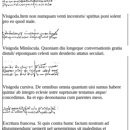
Visigoda.Item non numquam venti incestoris/ spiritus poni solent
pro eo quod male.
Visigoda Minúscula. Quoniam diu longeque conversationis gratia
distuli/ etpostquam celesti sum desiderio attatus seculari.
Visigoda cursiva. De omnibus omnia quantum uisi sumus habere
quinta/ ab integro eclesie ustre suprtaxate testamus atque/
concedimus. Ita et ego deonotauna cum parentes meos.
Escritura francesa. Si quis contra humc factum nostrum ad
disrumpendum/ uemerit uel uenemrimus sit maledistus et