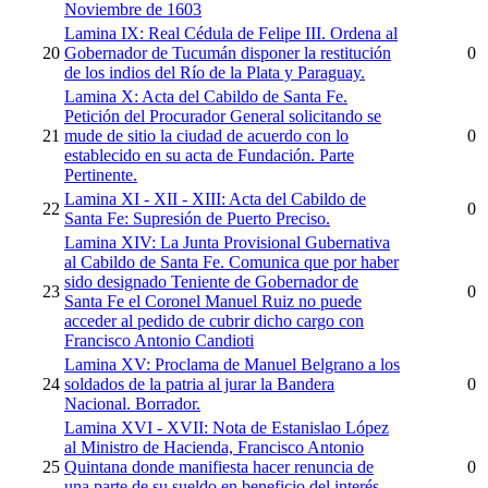
Noviembre de 1603
Lamina IX: Real Cédula de Felipe III. Ordena al
20
Gobernador de Tucumán disponer la restitución
0
de los indios del Río de la Plata y Paraguay.
Lamina X: Acta del Cabildo de Santa Fe.
Petición del Procurador General solicitando se
21
mude de sitio la ciudad de acuerdo con lo
0
establecido en su acta de Fundación. Parte
Pertinente.
Lamina XI - XII - XIII: Acta del Cabildo de
22
0
Santa Fe: Supresión de Puerto Preciso.
Lamina XIV: La Junta Provisional Gubernativa
al Cabildo de Santa Fe. Comunica que por haber
sido designado Teniente de Gobernador de
23
0
Santa Fe el Coronel Manuel Ruiz no puede
acceder al pedido de cubrir dicho cargo con
Francisco Antonio Candioti
Lamina XV: Proclama de Manuel Belgrano a los
24
soldados de la patria al jurar la Bandera
0
Nacional. Borrador.
Lamina XVI - XVII: Nota de Estanislao López
al Ministro de Hacienda, Francisco Antonio
25
Quintana donde manifiesta hacer renuncia de
0
una parte de su sueldo en beneficio del interés