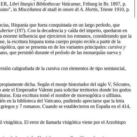
RGER,
Libri liturgici Bibliothecae Vaticanae
, Friburg in Br. 1897, p.
sino", in
Miscellanea di studi in onore di A. Hortis
, Trieste 1910, p.
ncias, Hispania que fuera conquistada en un largo período, que
ulterior
(197). Con la decadencia y caída del imperio, quedaron en
la enorme influencia que ejercieron los romanos, considerando que la
e, la escritura hispana toma cuerpo propio recién a partir de la
isigótica
, que se presenta en de los variantes principales:
cursiva y
ano, que persistió durante el período de las monarquías sueva y
sión caligrafiada de la cursiva con elementos de tipo semiuncial,
propiamente dicha. Según el monje historiador del siglo V, Sócrates,
 ante el Emperador Valente para solicitar territorios donde los godos
rituras. Esta escritura tomó el nombre de moesogótica o ulfilana.
n en la biblioteca del Vaticano, pudiendo apreciarse que la letra
on griegos y 7 romanos. Cuando se establecieron en España en el 414,
isigótica. El error de llamarla visigótica viene por el Arzobispo