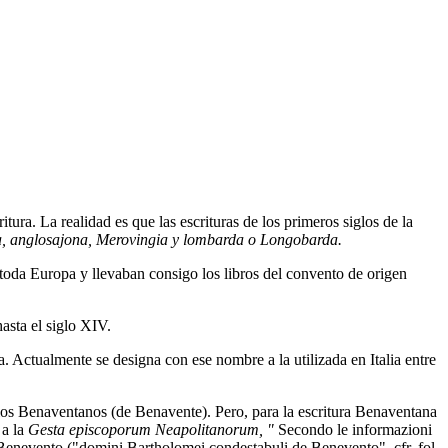
ra. La realidad es que las escrituras de los primeros siglos de la
a, anglosajona, Merovingia y lombarda o Longobarda.
toda Europa y llevaban consigo los libros del convento de origen
asta el siglo XIV.
 Actualmente se designa con ese nombre a la utilizada en Italia entre
de los Benaventanos (de Benavente). Pero, para la escritura Benaventana
 a la
Gesta episcoporum Neapolitanorum, "
Secondo le informazioni
i Benevento ("domini Bartholomei condestabuli de Benevento", cfr. fol.