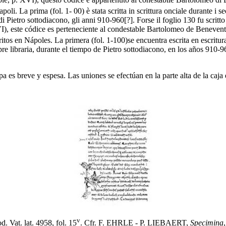
oli. La prima (fol. 1- 00) è stata scritta in scrittura onciale durante i s
o di Pietro sottodiacono, gli anni 910-960[?]. Forse il foglio 130 fu scri
XVI), este códice es perteneciente al condestable Bartolomeo de Beneve
ritos en Nápoles. La primera (fol. 1-100)se encuentra escrita en escritur
re libraria, durante el tiempo de Pietro sottodiacono, en los años 910-9
es breve y espesa. Las uniones se efectúan en la parte alta de la caja de
v
d. Vat. lat. 4958, fol. 15
. Cfr. F. EHRLE - P. LIEBAERT,
Specimina