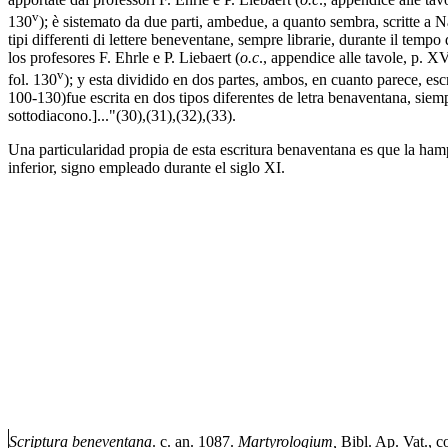
v
130
); è sistemato da due parti, ambedue, a quanto sembra, scritte a Nap
tipi differenti di lettere beneventane, sempre librarie, durante il temp
los profesores F. Ehrle e P. Liebaert (
o.c
., appendice alle tavole, p. 
v
fol. 130
); y esta dividido en dos partes, ambos, en cuanto parece, esc
100-130)fue escrita en dos tipos diferentes de letra benaventana, siemp
sottodiacono.]..."(30),(31),(32),(33).
Una particularidad propia de esta escritura benaventana es que la hampa 
inferior, signo empleado durante el siglo XI.
Scriptura beneventana
. c. an. 1087.
Martyrologium,
Bibl. Ap. Vat., co