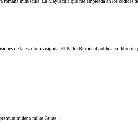
iva romana minúscula. La Mayúscula que fue empleada en los códices der
ones de la escritura visigoda. El Padre Burriel al publicar su libro de p
premunt milleno milite Gurae".