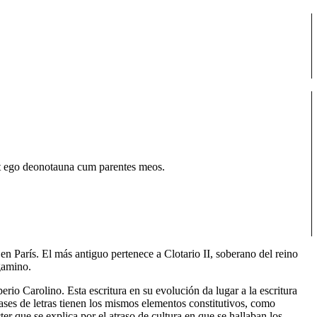
et ego deonotauna cum parentes meos.
n París. El más antiguo pertenece a Clotario II, soberano del reino
gamino.
io Carolino. Esta escritura en su evolución da lugar a la escritura
lases de letras tienen los mismos elementos constitutivos, como
er que se explica por el atraso de cultura en que se hallaban los