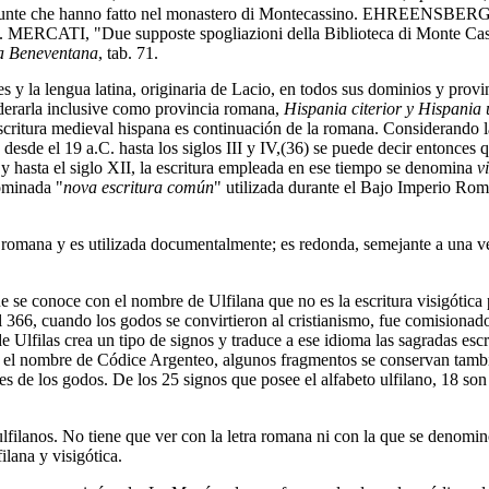
iunte che hanno fatto nel monastero di Montecassino. EHREENSBE
 G. MERCATI, "Due supposte spogliazioni della Biblioteca di Monte Cas
ra Beneventana
, tab. 71.
 y la lengua latina, originaria de Lacio, en todos sus dominios y provi
iderarla inclusive como provincia romana,
Hispania citerior y Hispania 
 escritura medieval hispana es continuación de la romana. Considerando 
sde el 19 a.C. hasta los siglos III y IV,(36) se puede decir entonces qu
y hasta el siglo XII, la escritura empleada en ese tiempo se denomina
v
ominada "
nova escritura común
" utilizada durante el Bajo Imperio Rom
 romana y es utilizada documentalmente; es redonda, semejante a una ver
e se conoce con el nombre de Ulfilana que no es la escritura visigótica 
l 366, cuando los godos se convirtieron al cristianismo, fue comisionado
e Ulfilas crea un tipo de signos y traduce a ese idioma las sagradas esc
o el nombre de Códice Argenteo, algunos fragmentos se conservan tambié
des de los godos. De los 25 signos que posee el alfabeto ulfilano, 18 s
lanos. No tiene que ver con la letra romana ni con la que se denominó v
lana y visigótica.