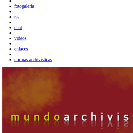
fotogalería
rss
chat
videos
enlaces
normas archivísticas