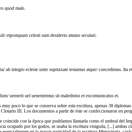
 eo quod male.
i/ etpostquam celesti sum desiderio attatus seculari.
/ ab integro eclesie ustre suprtaxate testamus atque/ concedimus. Ita 
dum/ uemerit uel uenemrimus sit maledistus et excomunicatus et.
s muy poco lo que se conserva sobre esta escritura, apenas 38 diplomas e
 Clotario III. Los documentos a partir de éste se confeccionaron en per
e coincide con la época que podríamos llamarla como el umbral del Imper
ia ocupado por los godos, se usaba la escritura visigoda, [...] ambas c
 esencialmente en la mayor rusticidad de la escritura Merovingia, caráct