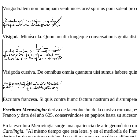
Visigoda.Item non numquam venti incestoris/ spiritus poni solent pro
Visigoda Minúscula. Quoniam diu longeque conversationis gratia distul
Visigoda cursiva. De omnibus omnia quantum uisi sumus habere quinta
Escritura francesa. Si quis contra humc factum nostrum ad disrumpen
Escritura Merovingia:
deriva de la evolución de la cursiva romana, e
Franco y data del año 625, conservándose en papiros hasta su sucesor
En la escritura Merovingia surge una apariencia de arte geométrico qu
Carolingia.
"Al mismo tiempo que esta letra, y en el mediodía de Franc
derivadas de un mismo origen, la escritura romana, y sólo se diferencia