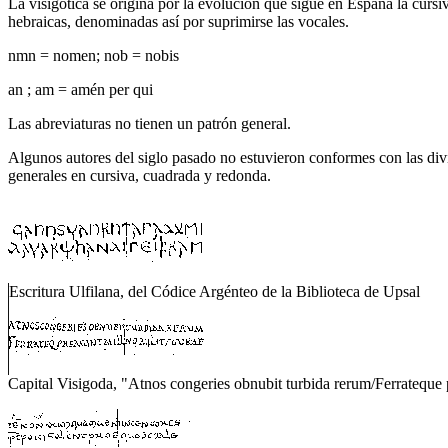
La visigótica se origina por la evolución que sigue en España la curs
hebraicas, denominadas así por suprimirse las vocales.
nmn = nomen; nob = nobis
an ; am = amén per qui
Las abreviaturas no tienen un patrón general.
Algunos autores del siglo pasado no estuvieron conformes con las divisi
generales en cursiva, cuadrada y redonda.
Escritura Ulfilana, del Códice Argénteo de la Biblioteca de Upsal
Capital Visigoda, "Atnos congeries obnubit turbida rerum/Ferrateque 