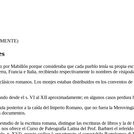
ALMENTE)
es
por Mabillón porque consideraba que cada pueblo tenía su propia escritu
rra, Francia e Italia, recibiendo respectivamente lo nombres de
visigod
 clásicos romanos. Los monjes estaban distribuidos en los conventos de 
ndo desde el s. VI al XII aproximadamente; en algunos casos perdura h
la posterior a la caída del Imperio Romano, que no fuera la Merovingia.
os documentos.
estudio de la escritura romana, distingue las escrituras de libros y la 
nos ofrece el Curso de Paleografía Latina del Prof. Barbieri el referido
vole, p. XVI), questo codice è appartenuto al conestabile Bartolomeo d