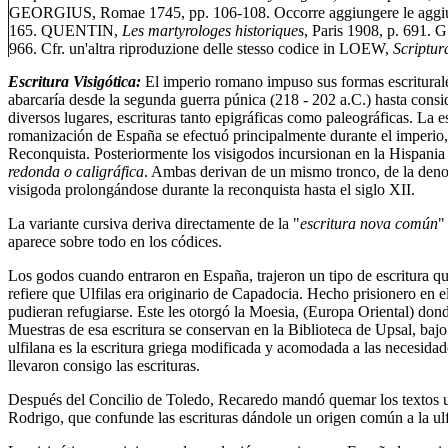
GEORGIUS, Romae 1745, pp. 106-108. Occorre aggiungere le agg
165. QUENTIN,
Les martyrologes historiques
, Paris 1908, p. 691.
966. Cfr. un'altra riproduzione delle stesso codice in LOEW,
Scriptu
Escritura Visigótica:
El imperio romano impuso sus formas escriturales
abarcaría desde la segunda guerra púnica (218 - 202 a.C.) hasta cons
diversos lugares, escrituras tanto epigráficas como paleográficas. La
romanización de España se efectuó principalmente durante el imperio, de
Reconquista. Posteriormente los visigodos incursionan en la Hispania 
redonda o caligráfica
. Ambas derivan de un mismo tronco, de la den
visigoda prolongándose durante la reconquista hasta el siglo XII.
La variante cursiva deriva directamente de la "
escritura nova común
"
aparece sobre todo en los códices.
Los godos cuando entraron en España, trajeron un tipo de escritura qu
refiere que Ulfilas era originario de Capadocia. Hecho prisionero en e
pudieran refugiarse. Este les otorgó la Moesia, (Europa Oriental) dond
Muestras de esa escritura se conservan en la Biblioteca de Upsal, baj
ulfilana es la escritura griega modificada y acomodada a las necesida
llevaron consigo las escrituras.
Después del Concilio de Toledo, Recaredo mandó quemar los textos ulfi
Rodrigo, que confunde las escrituras dándole un origen común a la ulfi