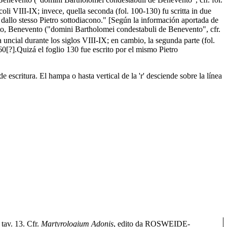
ecoli VIII-IX; invece, quella seconda (fol. 100-130) fu scritta in due
tto dallo stesso Pietro sottodiacono." [Según la información aportada de
nto, Benevento ("domini Bartholomei condestabuli de Benevento", cfr.
a uncial durante los siglos VIII-IX; en cambio, la segunda parte (fol.
60[?].Quizá el foglio 130 fue escrito por el mismo Pietro
 escritura. El hampa o hasta vertical de la 'r' desciende sobre la línea
, tav. 13. Cfr.
Martyrologium Adonis
, edito da ROSWEIDE-