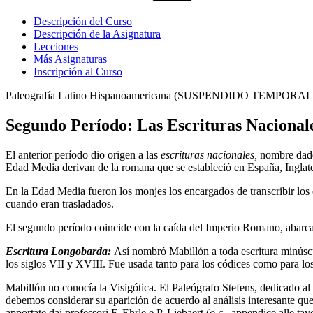
Descripción del Curso
Descripción de la Asignatura
Lecciones
Más Asignaturas
Inscripción al Curso
Paleografía Latino Hispanoamericana (SUSPENDIDO TEMPOR
Segundo Período: Las Escrituras Nacional
El anterior período dio origen a las
escrituras nacionales,
nombre dado 
Edad Media derivan de la romana que se estableció en España, Inglate
En la Edad Media fueron los monjes los encargados de transcribir los
cuando eran trasladados.
El segundo período coincide con la caída del Imperio Romano, abarca
Escritura Longobarda:
Así nombró Mabillón a toda escritura minúscu
los siglos VII y XVIII. Fue usada tanto para los códices como para l
Mabillón no conocía la Visigótica. El Paleógrafo Stefens, dedicado al 
debemos considerar su aparición de acuerdo al análisis interesante que 
apportate dai professori F. Ehrle e P. Liebaert (
o.c
., appendice alle ta