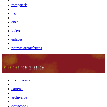
fotogalería
rss
chat
videos
enlaces
normas archivísticas
instituciones
carreras
archiveros
destacados