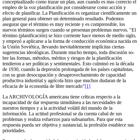
conceptuali­zado como trazar un plan, aun cuando es mas correcto el
empleo de la voz planificación por considerarse como acción y
efecto de pla­nificar. La Planificación es organizar científicamente un
plan general para obtener un determinado resultado. Podemos
asegurar que el término es muy reciente y es comprensible, los
nuevos términos surgen cuando se presentan problemas nuevos. "El
término (planificación) se hizo corriente hace menos de medio siglo,
y empezó a aplicarse a la forma de conducción económica nacida en
la Unión Soviética, llevando inevitablemente implícitas ciertas
sugerencias ideológicas. Durante mucho tiempo, toda discusión so­
bre las formas, métodos, méritos y riesgos de la planificación
tendieron a ser políticas y sentimentales. Esto culminó en la década
de 1930, cuando la depresión prolongada de los países capitalistas,
con su gran desocupación y desaprovechamiento de capacidad
productiva industrial y agrícola hizo que muchos dudaran de la
eficacia de la economía de libre mercado"
[1]
La ARCHIVOLOGÍA americana tiene críticas respecto a la
incapacidad de dar respuesta simultánea a las necesidades de
nuestros tiempos y a la activi­dad volátil del mundo de la
información. La actitud profesional se da cuenta cabal de sus
problemas y realiza esfuerzos para subsanarlos. Para que esta
respuesta pueda ser objetiva y sustancial, la profesión establece sus
priori­dades.