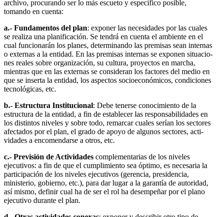
archivo, pro­curando ser lo más escueto y específico posible,
tomando en cuenta:
a.- Fundamentos del plan
: exponer las necesidades por las cuales
se realiza una planificación. Se tendrá en cuenta el ambiente en el
cual funcionarán los planes, determinando las premisas sean internas
o externas a la entidad. En las premisas internas se exponen situacio­
nes reales sobre organización, su cultura, proyectos en marcha,
mientras que en las externas se consideran los factores del medio en
que se inserta la entidad, los aspectos socioeconómicos, condicio­nes
tecnológicas, etc.
b.- Estructura Institucional
: Debe tenerse conocimiento de la
estruc­tura de la entidad, a fin de establecer las responsabilidades en
los distintos niveles y sobre todo, remarcar cuales serían los sectores
afectados por el plan, el grado de apoyo de algunos sectores, acti­
vidades a encomendarse a otros, etc.
c.- Previsión de Actividades
complementarias de los niveles
ejecuti­vos: a fin de que el cumplimiento sea óptimo, es necesaria la
par­ticipación de los niveles ejecutivos (gerencia, presidencia,
ministe­rio, gobierno, etc.), para dar lugar a la garantía de autoridad,
así mismo, definir cual ha de ser el rol ha desempeñar por el plano
eje­cutivo durante el plan.
d.- Otras actividades conexas
: exponer y describir otro tipo de