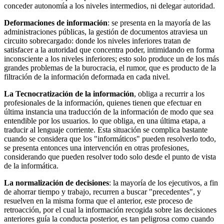
conceder autonomía a los niveles in­termedios, ni delegar autoridad.
Deformaciones de información
: se presenta en la mayoría de las
adminis­traciones públicas, la gestión de documentos atraviesa un
circuito sobrecar­gado: donde los niveles inferiores tratan de
satisfacer a la autoridad que concentra poder, intimidando en forma
inconsciente a los niveles inferiores; esto solo produce un de los más
grandes problemas de la burocracia, el ru­mor, que es producto de la
filtración de la información deformada en cada nivel.
La Tecnocratización de la información
, obliga a recurrir a los
profesionales de la información, quienes tienen que efectuar en
última instancia una tra­ducción de la información de modo que sea
entendible por los usuarios. lo que obliga, en una última etapa, a
traducir al lenguaje corriente. Esta si­tuación se complica bastante
cuando se considera que los "informáticos" pueden resolverlo todo,
se presenta entonces una intervención en otras pro­fesiones,
considerando que pueden resolver todo solo desde el punto de vista
de la informática.
La normalización de decisiones
: la mayoría de los ejecutivos, a fin
de aho­rrar tiempo y trabajo, recurren a buscar "precedentes", y
resuelven en la misma forma que el anterior, este proceso de
retroacción, por el cual la in­formación recogida sobre las decisiones
anteriores guía la conducta poste­rior, es tan peligrosa como cuando