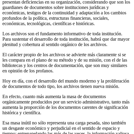
presen­tan deficiencias en su organización, considerando que son los
guardianes de documentos sobre instituciones jurídicas y
económicas, testigos de la conti­nuidad y adaptación a los cambios
profundos de la política, estructuras fi­nancieras, sociales,
económicas, tecnológicas, científicas e históricas.
Los archivos son el fundamento informativo de toda institución.
Para susten­tar el desarrollo de toda institución, habrá que dar mayor
plenitud y cober­tura al sentido orgánico de los archivos.
El carácter propio de los archivos se advierte más claramente si se
les com­para en el plano de su método y de su misión, con el de las
bibliotecas y los centros de documentación, que son muy similares
en opinión de los profa­nos.
Hoy en día, con el desarrollo del mundo moderno y la proliferación
de docu­mentos de todo tipo, los archivos tienen nueva misión.
En efecto, cuanto más aumenta la masa de documentos
orgánicamente producidos por un servicio administrativo, tanto más
aumenta la proporción de los documentos carentes de significación
histórica y científica.
Esa masa inútil no sólo representa una carga pesada, sino también
un des­gaste económico y perjudicial en el sentido de espacio y
tiempo; entrepape­lando las más de las veces, la información valiosa