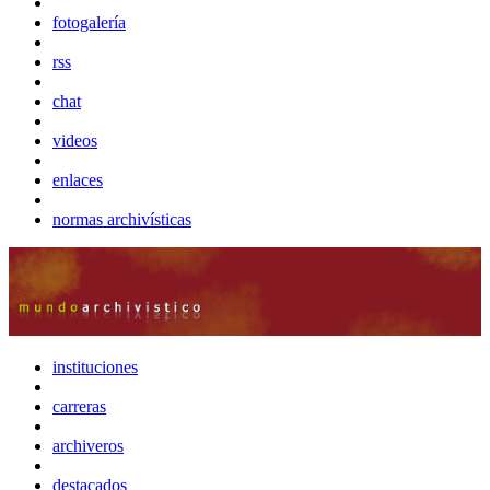
fotogalería
rss
chat
videos
enlaces
normas archivísticas
instituciones
carreras
archiveros
destacados