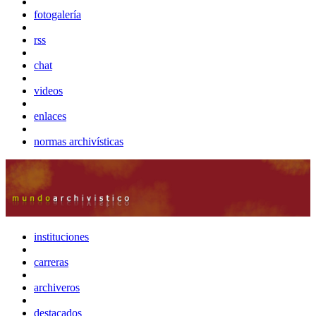
fotogalería
rss
chat
videos
enlaces
normas archivísticas
instituciones
carreras
archiveros
destacados